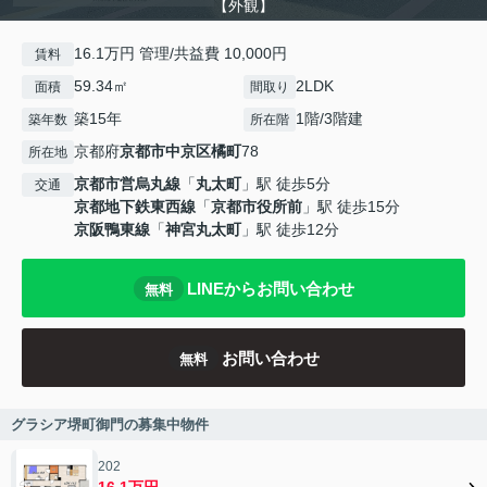
【外観】
16.1万円 管理/共益費 10,000円
賃料
59.34㎡
2LDK
面積
間取り
築15年
1階/3階建
築年数
所在階
京都府
京都市中京区
橘町
78
所在地
京都市営烏丸線
「
丸太町
」駅 徒歩5分
交通
京都地下鉄東西線
「
京都市役所前
」駅 徒歩15分
京阪鴨東線
「
神宮丸太町
」駅 徒歩12分
LINEからお問い合わせ
無料
お問い合わせ
無料
グラシア堺町御門の募集中物件
202
16.1万円