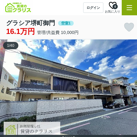
0
ログイン
お気に入り
グラシア堺町御門
空室1
16.1万円
管理/共益費 10,000円
1
/
40