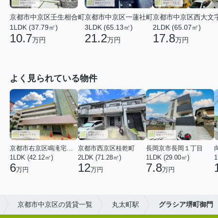
京都市中京区壬生相合町
京都市中京区一蓮社町
京都市中京区西大文
1LDK (37.79㎡)
3LDK (65.13㎡)
2LDK (65.07㎡)
10.7
21.2
17.8
万円
万円
万円
よく見られている物件
京都市右京区鳴滝宅間町
京都市西京区桂乾町
長岡京市長岡１丁目
1LDK (42.12㎡)
2LDK (71.28㎡)
1LDK (29.00㎡)
1
6
12
7.8
万円
万円
万円
京都市中京区の賃貸一覧
丸太町駅
グラシア堺町御門