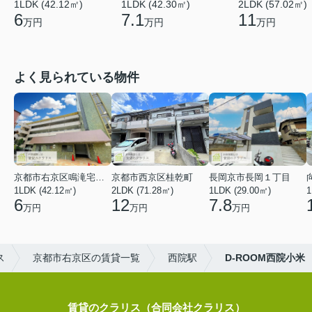
1LDK (42.12㎡)
1LDK (42.30㎡)
2LDK (57.02㎡)
6
7.1
11
万円
万円
万円
よく見られている物件
京都市右京区鳴滝宅間町
京都市西京区桂乾町
長岡京市長岡１丁目
1LDK (42.12㎡)
2LDK (71.28㎡)
1LDK (29.00㎡)
1
6
12
7.8
万円
万円
万円
ス
京都市右京区の賃貸一覧
西院駅
D-ROOM西院小米
賃貸のクラリス（合同会社クラリス）