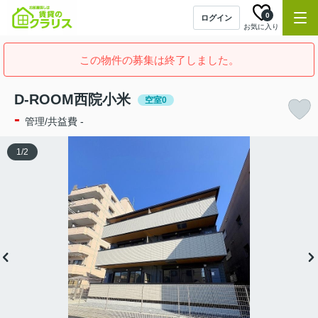
0
ログイン
お気に入り
この物件の募集は終了しました。
D-ROOM西院小米
空室0
-
管理/共益費 -
1
/
2