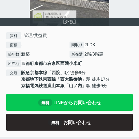
【外観】
- 管理/共益費 -
賃料
-
2LDK
面積
間取り
新築
2階/3階建
築年数
所在階
京都府
京都市右京区
西院小米町
所在地
阪急京都本線
「
西院
」駅 徒歩9分
交通
京都地下鉄東西線
「
西大路御池
」駅 徒歩17分
京福電気鉄道嵐山本線
「
山ノ内
」駅 徒歩9分
LINEからお問い合わせ
無料
お問い合わせ
無料