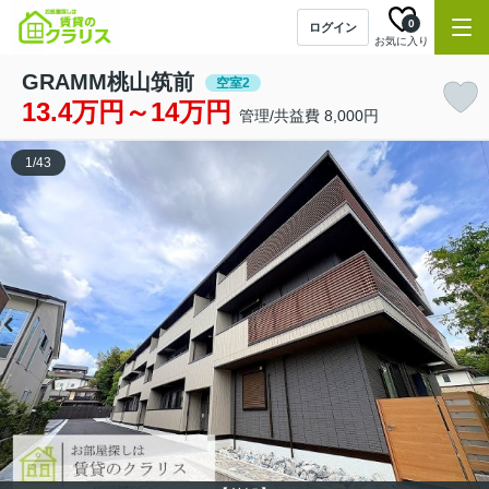
0
ログイン
お気に入り
GRAMM桃山筑前
空室2
13.4万円～14万円
管理/共益費 8,000円
1
/
43