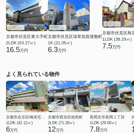
京都市伏見区鳥
京都市伏見区東大手町
京都市伏見区深草加賀屋敷町
1LDK (38.29㎡)
2LDK (63.27㎡)
1K (21.05㎡)
7.5
万円
16.5
6.3
万円
万円
よく見られている物件
京都市右京区鳴滝宅間町
京都市西京区桂乾町
長岡京市長岡１丁目
1LDK (42.12㎡)
2LDK (71.28㎡)
1LDK (29.00㎡)
2
6
12
7.8
万円
万円
万円