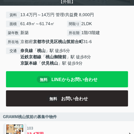
【外観】
13.4万円～14万円 管理/共益費 8,000円
賃料
61.49㎡～61.74㎡
2LDK
面積
間取り
新築
1階/3階建
築年数
所在階
京都府
京都市伏見区
桃山筑前台町
31-6
所在地
奈良線
「
桃山
」駅 徒歩5分
交通
近鉄京都線
「
桃山御陵前
」駅 徒歩8分
京阪本線
「
伏見桃山
」駅 徒歩9分
LINEからお問い合わせ
無料
お問い合わせ
無料
GRAMM桃山筑前の募集中物件
103
13.4万円