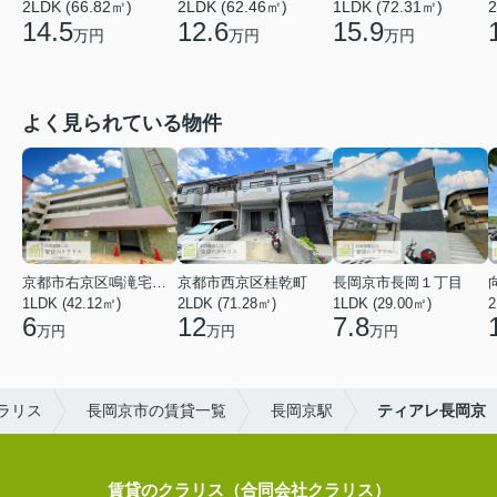
2LDK (66.82㎡)
2LDK (62.46㎡)
1LDK (72.31㎡)
2
14.5
12.6
15.9
万円
万円
万円
よく見られている物件
京都市右京区鳴滝宅間町
京都市西京区桂乾町
長岡京市長岡１丁目
1LDK (42.12㎡)
2LDK (71.28㎡)
1LDK (29.00㎡)
2
6
12
7.8
万円
万円
万円
ラリス
長岡京市の賃貸一覧
長岡京駅
ティアレ長岡京
賃貸のクラリス（合同会社クラリス）