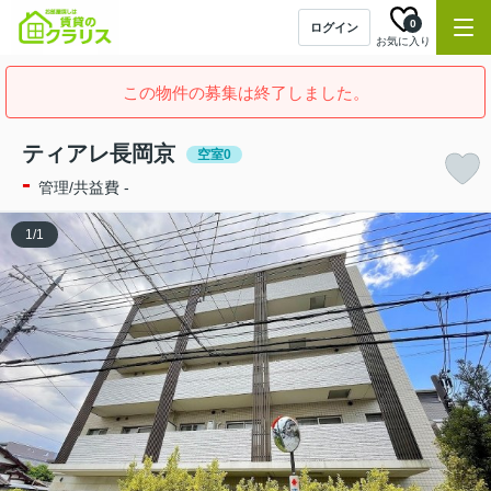
0
ログイン
お気に入り
この物件の募集は終了しました。
ティアレ長岡京
空室0
-
管理/共益費 -
1
/
1