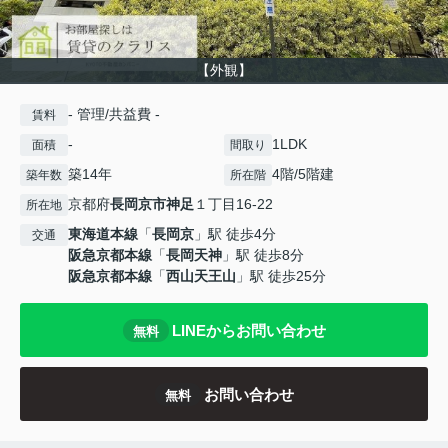
【外観】
- 管理/共益費 -
賃料
-
1LDK
面積
間取り
築14年
4階/5階建
築年数
所在階
京都府
長岡京市
神足
１丁目16-22
所在地
東海道本線
「
長岡京
」駅 徒歩4分
交通
阪急京都本線
「
長岡天神
」駅 徒歩8分
阪急京都本線
「
西山天王山
」駅 徒歩25分
LINEからお問い合わせ
無料
お問い合わせ
無料