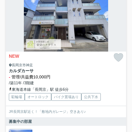
NEW
長岡京市神足
カルダカーサ
-
管理/共益費10,000円
/築11年 /3階建
東海道本線「長岡京」駅 徒歩6分
駐輪場
オートロック
バイク置場あり
公共下水
JR長岡京駅近く！「敷地内ガレージ」空きあり♪
募集中の部屋