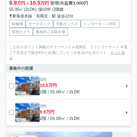
9.9
10.5
万円～
万円
管理/共益費3,000円
55.00㎡ (2LDK) /築10年 /2階建
東海道本線「長岡京」駅 徒歩22分
駐輪場
オートロック
宅配ボックス
インターネット対応
防犯カメラ
敷地内ごみ置き場
こだわりポイント満載のデファーンドル長岡京。ファミリーマート 今里
二丁目店まで徒歩6分と近場にコンビニがあるのもポイント...
もっと見
る
募集中の部屋
105
10.5万円
1階 / 55.00㎡ / 2LDK
205
9.9万円
2階 / 55.00㎡ / 2LDK