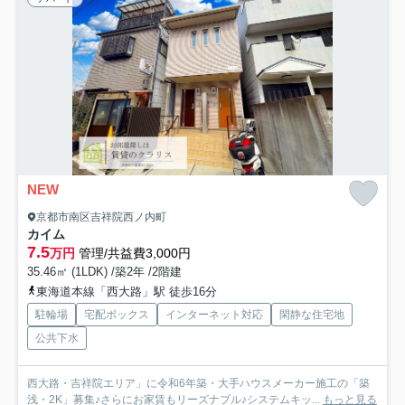
NEW
京都市南区吉祥院西ノ内町
カイム
7.5
万円
管理/共益費3,000円
35.46㎡ (1LDK) /築2年 /2階建
東海道本線「西大路」駅 徒歩16分
駐輪場
宅配ボックス
インターネット対応
閑静な住宅地
公共下水
西大路・吉祥院エリア」に令和6年築・大手ハウスメーカー施工の「築
浅・2K」募集♪さらにお家賃もリーズナブル♪システムキッ...
もっと見る