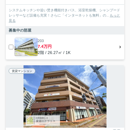
システムキッチンや追い焚き機能付きバス、浴室乾燥機、シャンプード
レッサーなど設備も充実！さらに「インターネットも無料」の...
もっと
見る
募集中の部屋
203
7.4万円
2階 / 26.27㎡ / 1K
賃貸マンション