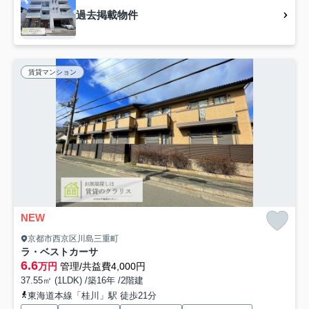
過去掲載物件
賃貸マンション
NEW
京都市西京区川島三重町
ラ・ベストカーサ
6.6
万円
管理/共益費4,000円
37.55㎡ (1LDK) /築16年 /2階建
東海道本線「桂川」駅 徒歩21分