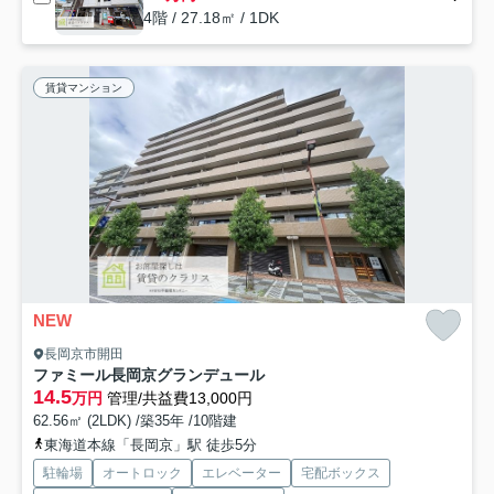
4階 / 27.18㎡ / 1DK
賃貸マンション
NEW
長岡京市開田
ファミール長岡京グランデュール
14.5
万円
管理/共益費13,000円
62.56㎡ (2LDK) /築35年 /10階建
東海道本線「長岡京」駅 徒歩5分
駐輪場
オートロック
エレベーター
宅配ボックス