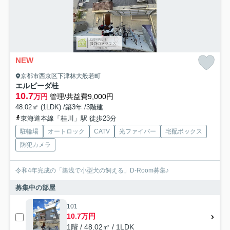
NEW
京都市西京区下津林大般若町
エルピーダ桂
10.7
万円
管理/共益費9,000円
48.02㎡ (1LDK) /築3年 /3階建
東海道本線「桂川」駅 徒歩23分
駐輪場
オートロック
CATV
光ファイバー
宅配ボックス
防犯カメラ
令和4年完成の「築浅で小型犬の飼える」D-Room募集♪
募集中の部屋
101
10.7万円
1階 / 48.02㎡ / 1LDK