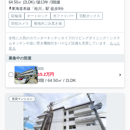
64.50㎡ (2LDK) /築13年 /3階建
東海道本線「桂川」駅 徒歩9分
駐輪場
オートロック
光ファイバー
宅配ボックス
防犯カメラ
敷地内ごみ置き場
女性に人気のカウンターキッチンタイプのリビングダイニング！システ
ムキッチンや追い焚き機能付きバスなど設備も充実しています...
もっと
見る
募集中の部屋
305
15.2万円
3階 / 64.50㎡ / 2LDK
賃貸マンション