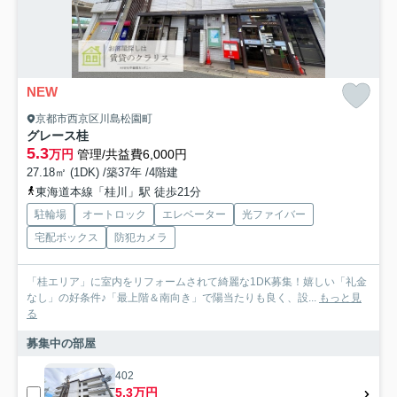
NEW
京都市西京区川島松園町
グレース桂
5.3
万円
管理/共益費6,000円
27.18㎡ (1DK) /築37年 /4階建
東海道本線「桂川」駅 徒歩21分
駐輪場
オートロック
エレベーター
光ファイバー
宅配ボックス
防犯カメラ
「桂エリア」に室内をリフォームされて綺麗な1DK募集！嬉しい「礼金
なし」の好条件♪「最上階＆南向き」で陽当たりも良く、設...
もっと見
る
募集中の部屋
402
5.3万円