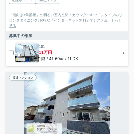
宅配ボックス
防犯カメラ
「南向き+角部屋」の明るい室内空間！カウンターキッチンタイプのリ
ビングダイニング♪お得な「インターネット無料」でシステム...
もっと
見る
募集中の部屋
101
11万円
1階 / 41.60㎡ / 1LDK
賃貸マンション