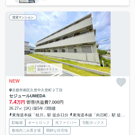
賃貸マンション
NEW
京都市南区久世中久世町２丁目
セジュールUMEDA
7.4
万円
管理/共益費7,000円
26.27㎡ (1K) /築5年 /3階建
東海道本線「桂川」駅 徒歩11分
東海道本線「向日町」駅 徒歩16分
駐輪場
オートロック
光ファイバー
宅配ボックス
敷地内ごみ置き場
閑静な住宅地