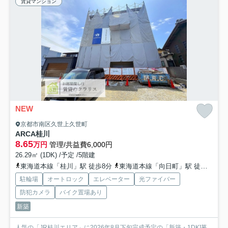
賃貸マンション
NEW
京都市南区久世上久世町
ARCA桂川
8.65
万円
管理/共益費6,000円
26.29㎡ (1DK) /予定 /5階建
東海道本線「桂川」駅 徒歩8分
東海道本線「向日町」駅 徒歩22分
駐輪場
オートロック
エレベーター
光ファイバー
防犯カメラ
バイク置場あり
新築
人気の「JR桂川エリア」に2026年8月下旬完成予定の「新築・1DK]募