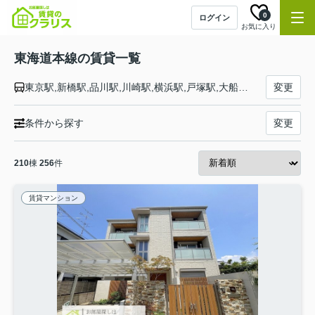
0
ログイン
お気に入り
東海道本線の賃貸一覧
東京駅,新橋駅,品川駅,川崎駅,横浜駅,戸塚駅,大船駅,藤沢駅,辻堂駅,茅ケ崎駅,平塚駅,大磯駅,二宮駅,国府津駅,鴨宮駅,小田原駅,早川駅,根府川駅,真鶴駅,湯河原駅,熱海駅,函南駅,三島駅,沼津駅,片浜駅,原駅,東田子の浦駅,吉原駅,富士駅,富士川駅,新蒲原駅,蒲原駅,由比駅,興津駅,清水駅,草薙駅,東静岡駅,静岡駅,安倍川駅,用宗駅,焼津駅,西焼津駅,藤枝駅,六合駅,島田駅,金谷駅,菊川駅,掛川駅,愛野駅,袋井駅,御厨駅,磐田駅,豊田町駅,天竜川駅,浜松駅,高塚駅,舞阪駅,弁天島駅,新居町駅,鷲津駅,新所原駅,二川駅,豊橋駅,西小坂井駅,愛知御津駅,三河大塚駅,三河三谷駅,蒲郡駅,三河塩津駅,三ケ根駅,幸田駅,相見駅,岡崎駅,西岡崎駅,安城駅,三河安城駅,東刈谷駅,野田新町駅,刈谷駅,逢妻駅,大府駅,共和駅,南大高駅,大高駅,笠寺駅,熱田駅,金山駅,尾頭橋駅,名古屋駅,枇杷島駅,清洲駅,稲沢駅,尾張一宮駅,木曽川駅,岐阜駅,西岐阜駅,穂積駅,大垣駅,荒尾駅,美濃赤坂駅,垂井駅,関ケ原駅,柏原駅,近江長岡駅,醒ケ井駅,米原駅,彦根駅,南彦根駅,河瀬駅,稲枝駅,能登川駅,安土駅,近江八幡駅,篠原駅,野洲駅,守山駅,栗東駅,草津駅,南草津駅,瀬田駅,石山駅,膳所駅,大津駅,山科駅,京都駅,西大路駅,桂川駅,向日町駅,長岡京駅,山崎駅,島本駅,高槻駅,摂津富田駅,ＪＲ総持寺駅,茨木駅,千里丘駅,岸辺駅,吹田駅,東淀川駅,新大阪駅,大阪駅,塚本駅,尼崎駅,立花駅,甲子園口駅,西宮駅,さくら夙川駅,芦屋駅,甲南山手駅,摂津本山駅,住吉駅,六甲道駅,摩耶駅,灘駅,三ノ宮駅,元町駅,神戸駅
変更
条件から探す
変更
210
棟
256
件
賃貸マンション