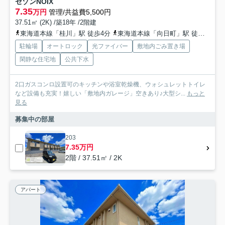
セゾンNOIX
7.35
万円
管理/共益費5,500円
37.51㎡ (2K) /築18年 /2階建
東海道本線「桂川」駅 徒歩4分
東海道本線「向日町」駅 徒歩14分
駐輪場
オートロック
光ファイバー
敷地内ごみ置き場
閑静な住宅地
公共下水
2口ガスコンロ設置可のキッチンや浴室乾燥機、ウォシュレットトイレ
など設備も充実！嬉しい「敷地内ガレージ」空きあり♪大型シ...
もっと
見る
募集中の部屋
203
7.35万円
2階 / 37.51㎡ / 2K
アパート