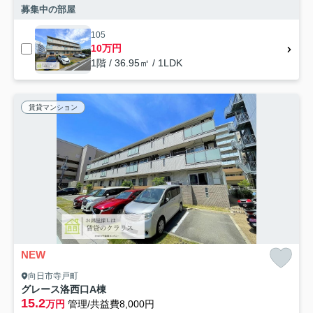
募集中の部屋
105
10万円
1階 / 36.95㎡ / 1LDK
賃貸マンション
NEW
向日市寺戸町
グレース洛西口A棟
15.2
万円
管理/共益費8,000円