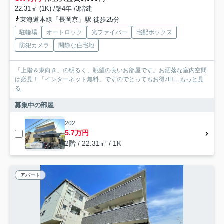
22.31㎡ (1K) /築4年 /3階建
東海道本線「長岡京」駅 徒歩25分
駐輪場
オートロック
光ファイバー
宅配ボックス
防犯カメラ
閑静な住宅地
「上階＆東向き」の明るく、眺望の良いお部屋です。お洒落な室内空間
は必見！「インターネット無料」ですのでとってもお得♪IH...
もっと見
る
募集中の部屋
202
5.7万円
2階 / 22.31㎡ / 1K
アパート