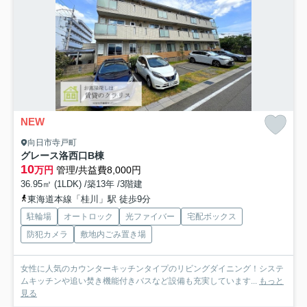
NEW
向日市寺戸町
グレース洛西口B棟
10
万円
管理/共益費8,000円
36.95㎡ (1LDK) /築13年 /3階建
東海道本線「桂川」駅 徒歩9分
駐輪場
オートロック
光ファイバー
宅配ボックス
防犯カメラ
敷地内ごみ置き場
女性に人気のカウンターキッチンタイプのリビングダイニング！システ
ムキッチンや追い焚き機能付きバスなど設備も充実しています...
もっと
見る