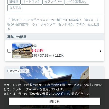
駐輪場
オートロック
光ファイバー
バイク置場あり
公共下水
「川島エリア」に大手ハウスメーカー施工の1LDK募集！「南向き」の
明るい室内空間♪「ウォークインクローゼット付き」ですの...
もっと見
る
募集中の部屋
103
6.6万円
1階 / 37.55㎡ / 1LDK
賃貸マンション
当サイトでは、お客様の当サイト利用状況把握、サービス向上検討を目的と
して、クッキー（Cookie）を使用しています。
詳しくは、当社の
「Cookieの取扱いについて」
をご確認ください。
閉じる