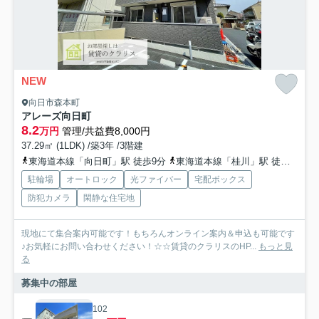
NEW
向日市森本町
アレーズ向日町
8.2
万円
管理/共益費8,000円
37.29㎡ (1LDK) /築3年 /3階建
東海道本線「向日町」駅 徒歩9分
東海道本線「桂川」駅 徒歩23分
駐輪場
オートロック
光ファイバー
宅配ボックス
防犯カメラ
閑静な住宅地
現地にて集合案内可能です！もちろんオンライン案内＆申込も可能です
♪お気軽にお問い合わせください！☆☆賃貸のクラリスのHP...
もっと見
る
募集中の部屋
102