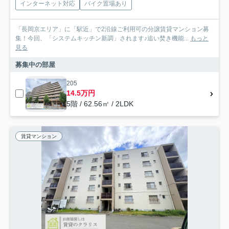
インターネット対応
バイク置場あり
「長岡京エリア」に「駅近」で2沿線ご利用可の分譲賃貸マンション募
集！今回、「システムキッチン新調」されます♪追い焚き機能...
もっと
見る
募集中の部屋
205
14.5万円
5階 / 62.56㎡ / 2LDK
賃貸マンション