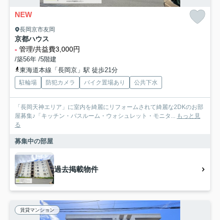
NEW
長岡京市友岡
京都ハウス
-
管理/共益費3,000円
/築56年 /5階建
東海道本線「長岡京」駅 徒歩21分
駐輪場
防犯カメラ
バイク置場あり
公共下水
「長岡天神エリア」に室内を綺麗にリフォームされて綺麗な2DKのお部
屋募集♪「キッチン・バスルーム・ウォシュレット・モニタ...
もっと見
る
募集中の部屋
過去掲載物件
賃貸マンション