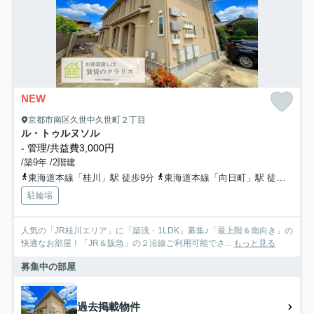
NEW
京都市南区久世中久世町２丁目
ル・トゥルヌソル
-
管理/共益費3,000円
/築9年 /2階建
東海道本線「桂川」駅 徒歩9分
東海道本線「向日町」駅 徒歩15分
駐輪場
人気の「JR桂川エリア」に「築浅・1LDK」募集♪「最上階＆南向き」の
快適なお部屋！「JR＆阪急」の２沿線ご利用可能でさ...
もっと見る
募集中の部屋
過去掲載物件