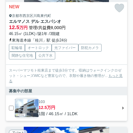
NEW
京都市西京区川島東代町
エルマノス デル エスパシオ
12.5
万円
管理/共益費8,000円
46.15㎡ (1LDK) /築1年 /3階建
東海道本線「桂川」駅 徒歩24分
駐輪場
オートロック
光ファイバー
防犯カメラ
閑静な住宅地
公共下水
スーパーマツモト桂東店まで徒歩3分です。収納はウォークインクロゼ
ット・シューズWICなど豊富なので、衣類や履き物の整理が...
もっと見
る
募集中の部屋
103
12.5万円
1階 / 46.15㎡ / 1LDK
アパート