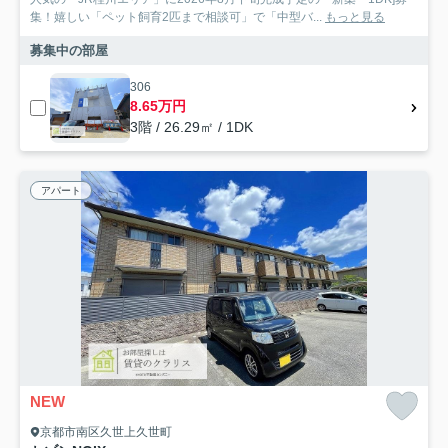
集！嬉しい「ペット飼育2匹まで相談可」で「中型バ...
もっと見る
募集中の部屋
306
8.65万円
3階 / 26.29㎡ / 1DK
アパート
NEW
京都市南区久世上久世町