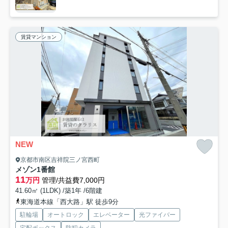
賃貸マンション
NEW
京都市南区吉祥院三ノ宮西町
メゾン1番館
11
万円
管理/共益費7,000円
41.60㎡ (1LDK) /築1年 /6階建
東海道本線「西大路」駅 徒歩9分
駐輪場
オートロック
エレベーター
光ファイバー