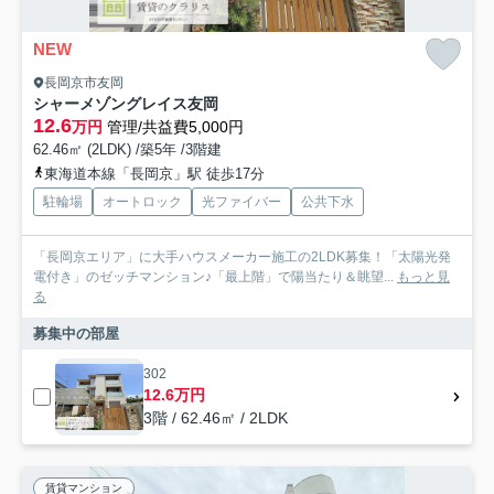
NEW
長岡京市友岡
シャーメゾングレイス友岡
12.6
万円
管理/共益費5,000円
62.46㎡ (2LDK) /築5年 /3階建
東海道本線「長岡京」駅 徒歩17分
駐輪場
オートロック
光ファイバー
公共下水
「長岡京エリア」に大手ハウスメーカー施工の2LDK募集！「太陽光発
電付き」のゼッチマンション♪「最上階」で陽当たり＆眺望...
もっと見
る
募集中の部屋
302
12.6万円
3階 / 62.46㎡ / 2LDK
賃貸マンション