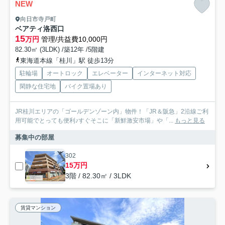
NEW
向日市寺戸町
ベアティ洛西口
15
万円
管理/共益費10,000円
82.30㎡ (3LDK) /築12年 /5階建
東海道本線「桂川」駅 徒歩13分
駐輪場
オートロック
エレベーター
インターネット対応
閑静な住宅地
バイク置場あり
JR桂川エリアの「ゴールデンゾーン内」物件！「JR＆阪急」2沿線ご利
用可能でとっても便利♪すぐそこに「新鮮激安市場」や「...
もっと見る
募集中の部屋
302
15万円
3階 / 82.30㎡ / 3LDK
賃貸マンション