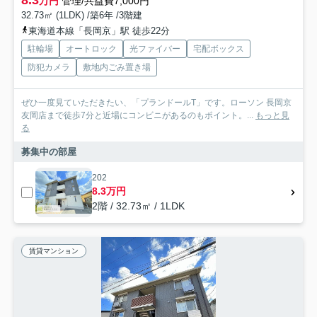
8.3
万円
管理/共益費7,000円
32.73㎡ (1LDK) /築6年 /3階建
東海道本線「長岡京」駅 徒歩22分
駐輪場
オートロック
光ファイバー
宅配ボックス
防犯カメラ
敷地内ごみ置き場
ぜひ一度見ていただきたい、「プランドールT」です。ローソン 長岡京
友岡店まで徒歩7分と近場にコンビニがあるのもポイント。...
もっと見
る
募集中の部屋
202
8.3万円
2階 / 32.73㎡ / 1LDK
賃貸マンション