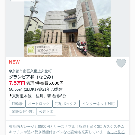
NEW
京都市南区久世上久世町
グランビア和（なごみ）
7.5
万円
管理/共益費5,000円
56.55㎡ (2LDK) /築21年 /3階建
東海道本線「桂川」駅 徒歩6分
駐輪場
オートロック
宅配ボックス
インターネット対応
閑静な住宅地
公共下水
敷地内ガレージも8800円とリーズナブル！収納も多く3口ガスシステム
キッチンや追い焚き機能付きバスなど設備も充実していま...
もっと見る