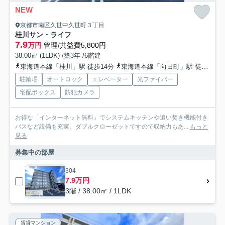
NEW
京都市南区久世中久世町３丁目
桂川サン・ライフ
7.9
万円
管理/共益費5,800円
38.00㎡ (1LDK) /築3年 /6階建
東海道本線「桂川」駅 徒歩14分
東海道本線「向日町」駅 徒歩14分
駐輪場
オートロック
エレベーター
光ファイバー
宅配ボックス
防犯カメラ
お得な「インターネット無料」でシステムキッチンや追い焚き機能付き
バスなど設備も充実。ダブルクローゼットですので収納力もあ...
もっと
見る
募集中の部屋
304
7.9万円
3階 / 38.00㎡ / 1LDK
賃貸マンション