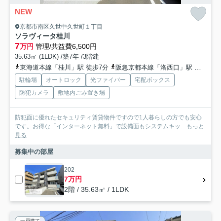
NEW
京都市南区久世中久世町１丁目
ソラヴィータ桂川
7
万円
管理/共益費6,500円
35.63㎡ (1LDK) /築7年 /3階建
東海道本線「桂川」駅 徒歩7分
阪急京都本線「洛西口」駅 徒歩18分
駐輪場
オートロック
光ファイバー
宅配ボックス
防犯カメラ
敷地内ごみ置き場
防犯面に優れたセキュリティ賃貸物件ですので1人暮らしの方でも安心
です。お得な「インターネット無料」で設備面もシステムキッ...
もっと
見る
募集中の部屋
202
7万円
2階 / 35.63㎡ / 1LDK
一戸建て