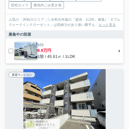
防犯カメラ
敷地内ごみ置き場
人気の「JR桂川エリア」に令和元年築の「築浅・1LDK」募集♪「ダブル
ウォークインクローゼット」は収納力があり使い勝手も...
もっと見る
募集中の部屋
103
8.9万円
1階 / 45.61㎡ / 1LDK
賃貸マンション