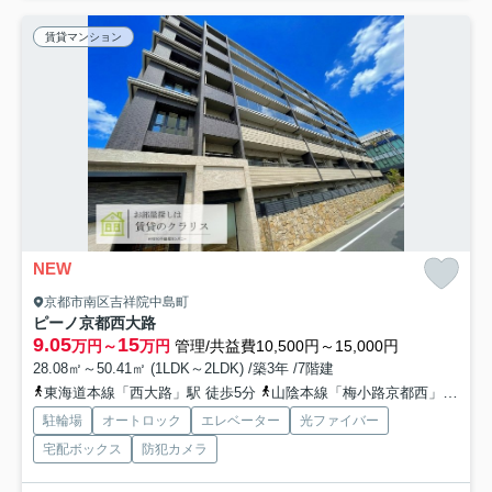
賃貸マンション
NEW
京都市南区吉祥院中島町
ピーノ京都西大路
9.05
15
万円～
万円
管理/共益費10,500円～15,000円
28.08㎡～50.41㎡ (1LDK～2LDK) /築3年 /7階建
東海道本線「西大路」駅 徒歩5分
山陰本線「梅小路京都西」駅 徒歩23分
駐輪場
オートロック
エレベーター
光ファイバー
宅配ボックス
防犯カメラ