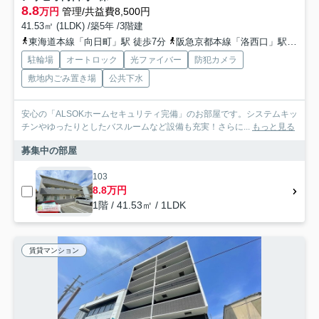
8.8
万円
管理/共益費8,500円
41.53㎡ (1LDK) /築5年 /3階建
東海道本線「向日町」駅 徒歩7分
阪急京都本線「洛西口」駅 徒歩15分
駐輪場
オートロック
光ファイバー
防犯カメラ
敷地内ごみ置き場
公共下水
安心の「ALSOKホームセキュリティ完備」のお部屋です。システムキッ
チンやゆったりとしたバスルームなど設備も充実！さらに...
もっと見る
募集中の部屋
103
8.8万円
1階 / 41.53㎡ / 1LDK
賃貸マンション