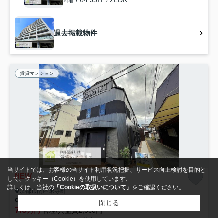
過去掲載物件
賃貸マンション
当サイトでは、お客様の当サイト利用状況把握、サービス向上検討を目的と
NEW
して、クッキー（Cookie）を使用しています。
詳しくは、当社の
「Cookieの取扱いについて」
をご確認ください。
京都市南区東寺町
GARNET RESIDENCE東寺
閉じる
7.5
万円
管理/共益費2,000円