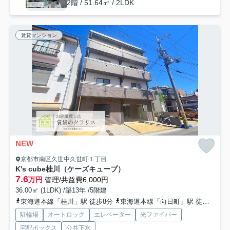
2階 / 51.64㎡ / 2LDK
賃貸マンション
NEW
京都市南区久世中久世町１丁目
K's cube桂川（ケーズキューブ）
7.6
万円
管理/共益費6,000円
36.00㎡ (1LDK) /築13年 /5階建
東海道本線「桂川」駅 徒歩8分
東海道本線「向日町」駅 徒歩11分
駐輪場
オートロック
エレベーター
光ファイバー
宅配ボックス
公共下水