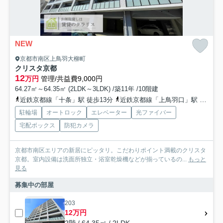
NEW
京都市南区上鳥羽大柳町
クリスタ京都
12
万円
管理/共益費9,000円
64.27㎡～64.35㎡ (2LDK～3LDK) /築11年 /10階建
近鉄京都線「十条」駅 徒歩13分
近鉄京都線「上鳥羽口」駅 徒歩9分
駐輪場
オートロック
エレベーター
光ファイバー
宅配ボックス
防犯カメラ
京都市南区エリアの新居にピッタリ。こだわりポイント満載のクリスタ
京都。室内設備は洗面所独立・浴室乾燥機などが揃っているの...
もっと
見る
募集中の部屋
203
12万円
2階 / 64.35㎡ / 2LDK