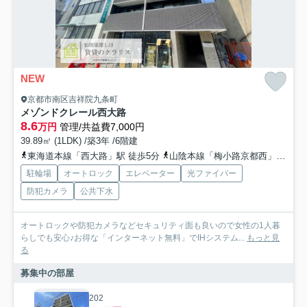
NEW
京都市南区吉祥院九条町
メゾンドクレール西大路
8.6
万円
管理/共益費7,000円
39.89㎡ (1LDK) /築3年 /6階建
東海道本線「西大路」駅 徒歩5分
山陰本線「梅小路京都西」駅 徒歩18分
駐輪場
オートロック
エレベーター
光ファイバー
防犯カメラ
公共下水
オートロックや防犯カメラなどセキュリティ面も良いので女性の1人暮
らしでも安心♪お得な「インターネット無料」でIHシステム...
もっと見
る
募集中の部屋
202