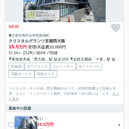
NEW
京都市南区吉祥院御池町
クリスタルグランツ京都西大路
15.5
万円
管理/共益費10,000円
51.64㎡ (2LDK) /築6年 /7階建
東海道本線「西大路」駅 徒歩10分
近鉄京都線「十条」駅 徒歩21分
駐輪場
オートロック
エレベーター
光ファイバー
宅配ボックス
防犯カメラ
システムキッチンや追い焚き機能付きバス、浴室乾燥機など設備も充
実。さらに「インターネット無料」の好条件！目の前には「イオ...
もっ
と見る
募集中の部屋
217
15.5万円