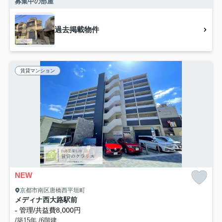
募集中の部屋
過去掲載物件
賃貸マンション
NEW
京都市南区唐橋西平垣町
メディナ西大路駅前
-
管理/共益費8,000円
/築15年 /6階建