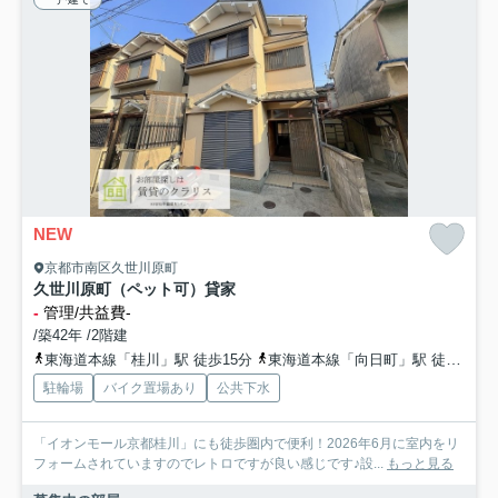
NEW
京都市南区久世川原町
久世川原町（ペット可）貸家
-
管理/共益費-
/築42年 /2階建
東海道本線「桂川」駅 徒歩15分
東海道本線「向日町」駅 徒歩25分
駐輪場
バイク置場あり
公共下水
「イオンモール京都桂川」にも徒歩圏内で便利！2026年6月に室内をリ
フォームされていますのでレトロですが良い感じです♪設...
もっと見る