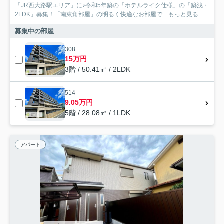
「JR西大路駅エリア」に♪令和5年築の「ホテルライク仕様」の「築浅・
2LDK」募集！「南東角部屋」の明るく快適なお部屋で...
もっと見る
募集中の部屋
308
15万円
3階 / 50.41㎡ / 2LDK
514
9.05万円
5階 / 28.08㎡ / 1LDK
アパート