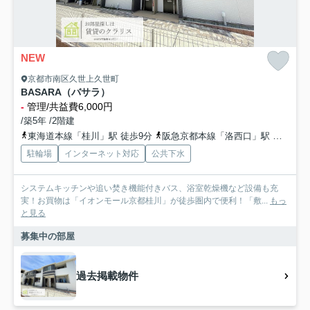
NEW
京都市南区久世上久世町
BASARA（バサラ）
-
管理/共益費6,000円
/築5年 /2階建
東海道本線「桂川」駅 徒歩9分
阪急京都本線「洛西口」駅 徒歩19分
駐輪場
インターネット対応
公共下水
システムキッチンや追い焚き機能付きバス、浴室乾燥機など設備も充
実！お買物は「イオンモール京都桂川」が徒歩圏内で便利！「敷...
もっ
と見る
募集中の部屋
過去掲載物件