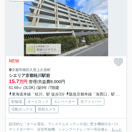
NEW
京都市南区久世上久世町
シエリア京都桂川駅前
15.7
万円
管理/共益費8,000円
61.69㎡ (3LDK) /築9年 /7階建
東海道本線「桂川」駅 徒歩3分
阪急京都本線「洛西口」駅 徒歩12分
駐輪場
オートロック
エレベーター
光ファイバー
宅配ボックス
防犯カメラ
経済的な「オール電化」でシステムキッチンや追い焚き機能付きバス、
ディスポーザー、浴室乾燥機、シャンプードレッサー等設備も...
もっと