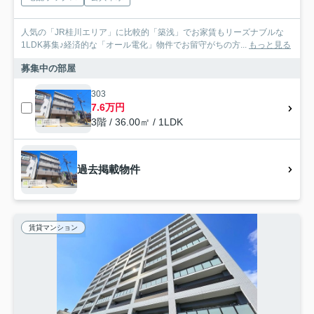
人気の「JR桂川エリア」に比較的「築浅」でお家賃もリーズナブルな
1LDK募集♪経済的な「オール電化」物件でお留守がちの方...
もっと見る
募集中の部屋
303
7.6万円
3階 / 36.00㎡ / 1LDK
過去掲載物件
賃貸マンション