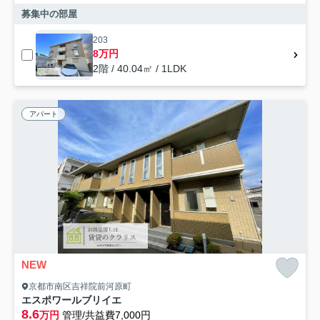
募集中の部屋
203
8万円
2階 / 40.04㎡ / 1LDK
アパート
NEW
京都市南区吉祥院前河原町
エスポワールブリイエ
8.6
万円
管理/共益費7,000円