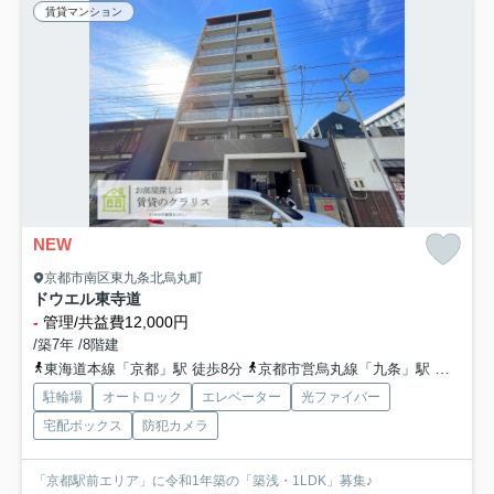
賃貸マンション
NEW
京都市南区東九条北烏丸町
ドウエル東寺道
-
管理/共益費12,000円
/築7年 /8階建
東海道本線「京都」駅 徒歩8分
京都市営烏丸線「九条」駅 徒歩5分
駐輪場
オートロック
エレベーター
光ファイバー
宅配ボックス
防犯カメラ
「京都駅前エリア」に令和1年築の「築浅・1LDK」募集♪