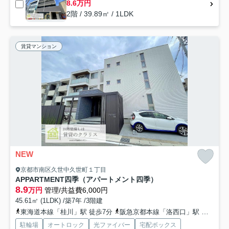
8.6万円
2階 / 39.89㎡ / 1LDK
賃貸マンション
NEW
京都市南区久世中久世町１丁目
APPARTMENT四季（アパートメント四季）
8.9
万円
管理/共益費6,000円
45.61㎡ (1LDK) /築7年 /3階建
東海道本線「桂川」駅 徒歩7分
阪急京都本線「洛西口」駅 徒歩17分
駐輪場
オートロック
光ファイバー
宅配ボックス