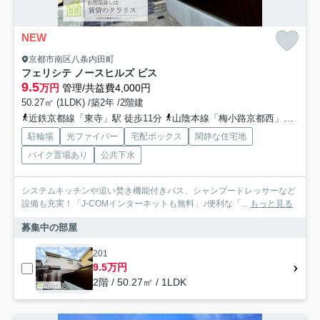
NEW
京都市南区八条内田町
フェリシテ ノースヒルズ ビス
9.5
万円
管理/共益費4,000円
50.27㎡ (1LDK) /築2年 /2階建
近鉄京都線「東寺」駅 徒歩11分
山陰本線「梅小路京都西」駅 徒歩21分
駐輪場
光ファイバー
宅配ボックス
閑静な住宅地
バイク置場あり
公共下水
システムキッチンや追い焚き機能付きバス、シャンプードレッサーなど
設備も充実！「J-COMインターネットも無料」♪便利な「...
もっと見る
募集中の部屋
201
9.5万円
2階 / 50.27㎡ / 1LDK