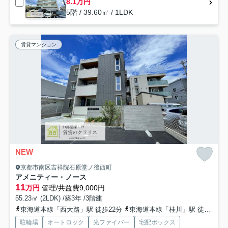
8.1万円
5階 / 39.60㎡ / 1LDK
賃貸マンション
NEW
京都市南区吉祥院石原堂ノ後西町
アメニティー・ノース
11
万円
管理/共益費9,000円
55.23㎡ (2LDK) /築3年 /3階建
東海道本線「西大路」駅 徒歩22分
東海道本線「桂川」駅 徒歩25分
駐輪場
オートロック
光ファイバー
宅配ボックス