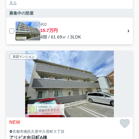
見る
募集中の部屋
402
15.7万円
4階 / 61.69㎡ / 3LDK
賃貸マンション
NEW
京都市南区久世中久世町５丁目
アリビオ向日町A棟