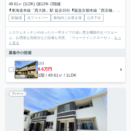
49.61㎡ (1LDK) /築12年 /2階建
東海道本線「西大路」駅 徒歩10分
阪急京都本線「西京極」駅 徒歩17分
駐輪場
光ファイバー
敷地内ごみ置き場
公共下水
システムキッチンやゆったり一坪タイプの追い焚き機能付きバスルー
ム、お洒落な洗面台など設備も充実。「ウォークインクローゼッ...
もっ
と見る
募集中の部屋
103
8.6万円
1階 / 49.61㎡ / 1LDK
アパート