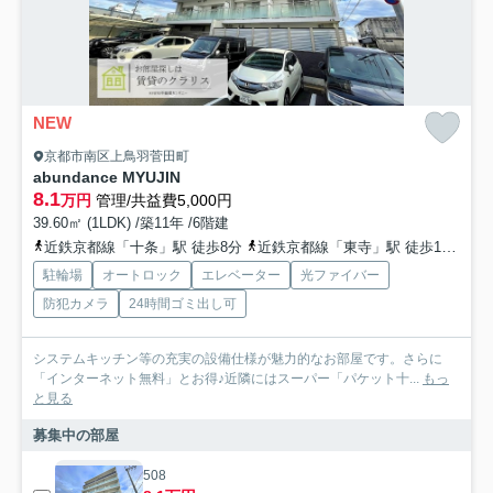
NEW
京都市南区上鳥羽菅田町
abundance MYUJIN
8.1
万円
管理/共益費5,000円
39.60㎡ (1LDK) /築11年 /6階建
近鉄京都線「十条」駅 徒歩8分
近鉄京都線「東寺」駅 徒歩17分
京
駐輪場
オートロック
エレベーター
光ファイバー
防犯カメラ
24時間ゴミ出し可
システムキッチン等の充実の設備仕様が魅力的なお部屋です。さらに
「インターネット無料」とお得♪近隣にはスーパー「パケット十...
もっ
と見る
募集中の部屋
508