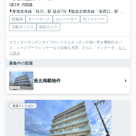
/築1年 /5階建
東海道本線「桂川」駅 徒歩7分
阪急京都本線「洛西口」駅 徒歩15分
駐輪場
オートロック
エレベーター
光ファイバー
宅配ボックス
防犯カメラ
カウンターキッチンタイプのシステムキッチンや追い焚き機能付きバ
ス、シャンプードレッサーなど設備も充実。さらに「インターネ...
もっ
と見る
募集中の部屋
過去掲載物件
賃貸マンション