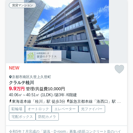
賃貸マンション
NEW
京都市南区久世上久世町
クラルテ桂川
9.9
万円
管理/共益費10,000円
40.06㎡～40.51㎡ (1LDK) /築3年 /6階建
東海道本線「桂川」駅 徒歩3分
阪急京都本線「洛西口」駅 徒歩13分
駐輪場
オートロック
エレベーター
光ファイバー
宅配ボックス
防犯カメラ
令和5年７月完成の「築浅・D-room」募集♪鉄筋コンクリート造のハイ