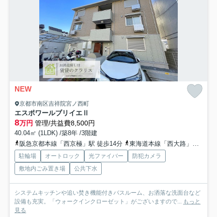
NEW
京都市南区吉祥院宮ノ西町
エスポワールブリイエⅡ
8
万円
管理/共益費8,500円
40.04㎡ (1LDK) /築8年 /3階建
阪急京都本線「西京極」駅 徒歩14分
東海道本線「西大路」駅 徒歩17分
駐輪場
オートロック
光ファイバー
防犯カメラ
敷地内ごみ置き場
公共下水
システムキッチンや追い焚き機能付きバスルーム、お洒落な洗面台など
設備も充実。「ウォークインクローゼット」がございますので...
もっと
見る