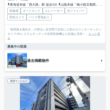
東海道本線「西大路」駅 徒歩1分
山陰本線「梅小路京都西」駅 徒歩19分
駐輪場
オートロック
エレベーター
光ファイバー
防犯カメラ
バイク置場あり
「角部屋＆南向き」の明るい住空間で女性に人気のカウンターキッチン
タイプ♪IHシステムキッチンや浴室乾燥機など設備も充実！...
もっと見
る
募集中の部屋
過去掲載物件
賃貸マンション