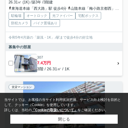
26.31㎡ (1K) /築3年 /3階建
東海道本線「西大路」駅 徒歩4分
山陰本線「梅小路京都西」駅 徒歩17分
駐輪場
オートロック
光ファイバー
宅配ボックス
防犯カメラ
バイク置場あり
令和5年4月築の「築浅・1K」♪駅まで徒歩4分の好立地
募集中の部屋
307
7.4万円
3階 / 26.31㎡ / 1K
賃貸マンション
当サイトでは、お客様の当サイト利用状況把握、サービス向上検討を目的と
して、クッキー（Cookie）を使用しています。
詳しくは、当社の
「Cookieの取扱いについて」
をご確認ください。
閉じる