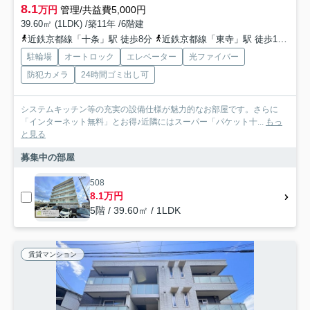
8.1
万円
管理/共益費5,000円
39.60㎡ (1LDK) /築11年 /6階建
近鉄京都線「十条」駅 徒歩8分
近鉄京都線「東寺」駅 徒歩17分
京
駐輪場
オートロック
エレベーター
光ファイバー
防犯カメラ
24時間ゴミ出し可
システムキッチン等の充実の設備仕様が魅力的なお部屋です。さらに
「インターネット無料」とお得♪近隣にはスーパー「パケット十...
もっ
と見る
募集中の部屋
508
8.1万円
5階 / 39.60㎡ / 1LDK
賃貸マンション