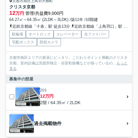
京都市南区上鳥羽大柳町
クリスタ京都
12
万円
管理/共益費9,000円
64.27㎡～64.35㎡ (2LDK～3LDK) /築11年 /10階建
近鉄京都線「十条」駅 徒歩13分
近鉄京都線「上鳥羽口」駅 徒歩9分
駐輪場
オートロック
エレベーター
光ファイバー
宅配ボックス
防犯カメラ
京都市南区エリアの新居にピッタリ。こだわりポイント満載のクリスタ
京都。室内設備は洗面所独立・浴室乾燥機などが揃っているの...
もっと
見る
募集中の部屋
203
12万円
2階 / 64.35㎡ / 2LDK
過去掲載物件