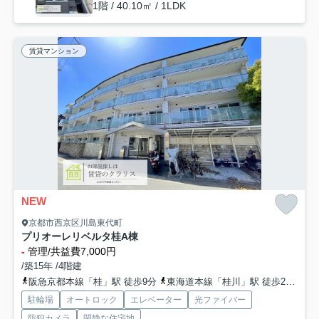
1階 / 40.10㎡ / 1LDK
賃貸マンション
NEW
京都市西京区川島東代町
プリオーレリベルタ桂A棟
-
管理/共益費7,000円
/築15年 /4階建
阪急京都本線「桂」駅 徒歩9分
東海道本線「桂川」駅 徒歩21分
阪
駐輪場
オートロック
エレベーター
光ファイバー
防犯カメラ
閑静な住宅地