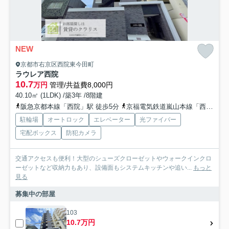
NEW
京都市右京区西院東今田町
ラウレア西院
10.7
万円
管理/共益費8,000円
40.10㎡ (1LDK) /築3年 /8階建
阪急京都本線「西院」駅 徒歩5分
京福電気鉄道嵐山本線「西大路三条」駅 徒歩4分
駐輪場
オートロック
エレベーター
光ファイバー
宅配ボックス
防犯カメラ
交通アクセスも便利！大型のシューズクローゼットやウォークインクロ
ーゼットなど収納力もあり、設備面もシステムキッチンや追い...
もっと
見る
募集中の部屋
103
10.7万円