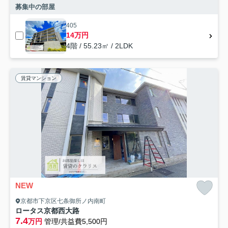
募集中の部屋
405
14万円
4階 / 55.23㎡ / 2LDK
賃貸マンション
NEW
京都市下京区七条御所ノ内南町
ロータス京都西大路
7.4
万円
管理/共益費5,500円