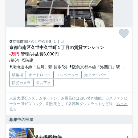
京都市南区久世中久世町１丁目
京都市南区久世中久世町１丁目の賃貸マンション
-万円
管理/共益費6,000円
/築6年 /5階建
東海道本線「桂川」駅 徒歩5分
阪急京都本線「洛西口」駅 徒歩15分
駐輪場
オートロック
エレベーター
光ファイバー
防犯カメラ
公共下水
人造大理石システムキッチン、お風呂には追い焚き機能、ガスファンヒ
ーター用ガスコック、副照明として各部屋ダウンライトなど設...
もっと
見る
募集中の部屋
過去掲載物件