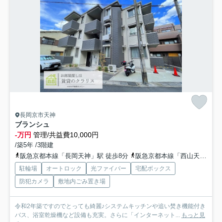
長岡京市天神
ブランシュ
-万円
管理/共益費10,000円
/築5年 /3階建
阪急京都本線「長岡天神」駅 徒歩8分
阪急京都本線「西山天王山」駅 徒歩15分
駐輪場
オートロック
光ファイバー
宅配ボックス
防犯カメラ
敷地内ごみ置き場
令和2年築ですのでとっても綺麗♪システムキッチンや追い焚き機能付き
バス、浴室乾燥機など設備も充実。さらに「インターネット...
もっと見