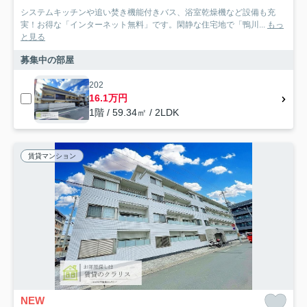
システムキッチンや追い焚き機能付きバス、浴室乾燥機など設備も充
実！お得な「インターネット無料」です。閑静な住宅地で「鴨川...
もっ
と見る
募集中の部屋
202
16.1万円
1階 / 59.34㎡ / 2LDK
賃貸マンション
NEW