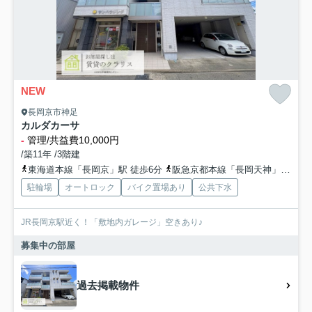
NEW
長岡京市神足
カルダカーサ
-
管理/共益費10,000円
/築11年 /3階建
東海道本線「長岡京」駅 徒歩6分
阪急京都本線「長岡天神」駅 徒歩9分
駐輪場
オートロック
バイク置場あり
公共下水
JR長岡京駅近く！「敷地内ガレージ」空きあり♪
募集中の部屋
過去掲載物件