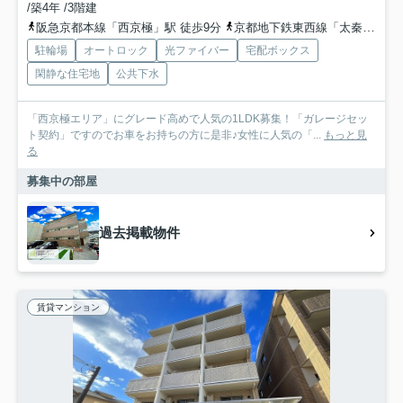
/築4年 /3階建
阪急京都本線「西京極」駅 徒歩9分
京都地下鉄東西線「太秦天神川」駅 徒歩21分
駐輪場
オートロック
光ファイバー
宅配ボックス
閑静な住宅地
公共下水
「西京極エリア」にグレード高めで人気の1LDK募集！「ガレージセッ
ト契約」ですのでお車をお持ちの方に是非♪女性に人気の「...
もっと見
る
募集中の部屋
過去掲載物件
賃貸マンション