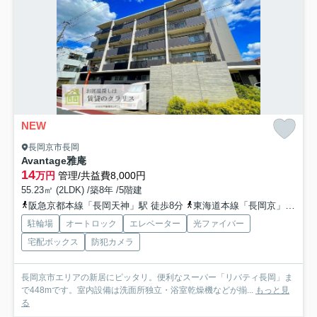
NEW
長岡京市長岡
Avantage雅庵
14
万円
管理/共益費8,000円
55.23㎡ (2LDK) /築8年 /5階建
阪急京都本線「長岡天神」駅 徒歩8分
東海道本線「長岡京」駅 徒歩19分
駐輪場
オートロック
エレベーター
光ファイバー
宅配ボックス
防犯カメラ
長岡京市エリアの新居にピッタリ。便利なスーパー「リバティ長岡」ま
で448mです。室内設備は洗面所独立・浴室乾燥機などが揃...
もっと見
る