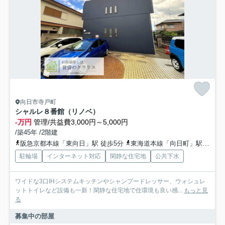
向日市寺戸町
シャルレ８番館（リノベ）
-万円
管理/共益費3,000円～5,000円
/築45年 /2階建
阪急京都本線「東向日」駅 徒歩5分
東海道本線「向日町」駅 徒歩10分
駐輪場
インターネット対応
閑静な住宅地
公共下水
ワイドな3口IHシステムキッチンやシャンプードレッサー、ウォシュレ
ットトイレなど設備も一新！閑静な住宅地で住環境も良い感...
もっと見
る
募集中の部屋