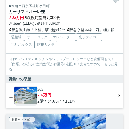
京都市西京区桂畑ケ田町
カーサフィオーレ桂
7.6
万円
管理/共益費7,000円
34.65㎡ (1LDK) /築14年 /5階建
阪急嵐山線「上桂」駅 徒歩12分
阪急京都本線「西京極」駅 徒歩23分
駐輪場
オートロック
エレベーター
光ファイバー
宅配ボックス
防犯カメラ
3口ガスシステムキッチンやシャンプードレッサーなど設備面も良く、
「白系」の明るい室内空間がお洒落♪宅配BOX完備ですので...
もっと見
る
募集中の部屋
202
7.6万円
2階 / 34.65㎡ / 1LDK
賃貸マンション