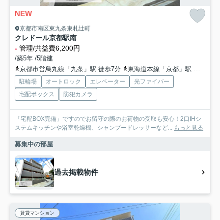
NEW
京都市南区東九条東札辻町
クレドール京都駅南
-
管理/共益費6,200円
/築5年 /5階建
京都市営烏丸線「九条」駅 徒歩7分
東海道本線「京都」駅 徒歩17分
駐輪場
オートロック
エレベーター
光ファイバー
宅配ボックス
防犯カメラ
「宅配BOX完備」ですのでお留守の際のお荷物の受取も安心！2口IHシ
ステムキッチンや浴室乾燥機、シャンプードレッサーなど...
もっと見る
募集中の部屋
過去掲載物件
賃貸マンション