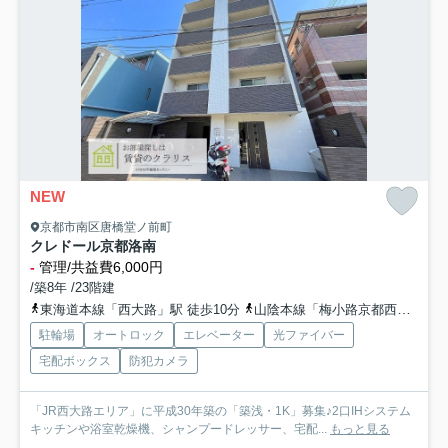
NEW
京都市南区唐橋堂ノ前町
クレドール京都洛南
-
管理/共益費6,000円
/築8年 /23階建
東海道本線「西大路」駅 徒歩10分
山陰本線「梅小路京都西」駅 徒歩22分
駐輪場
オートロック
エレベーター
光ファイバー
宅配ボックス
防犯カメラ
「JR西大路エリア」に平成30年築の「築浅・1K」募集♪2口IHシステム
キッチンや浴室乾燥機、シャンプードレッサー、宅配...
もっと見る