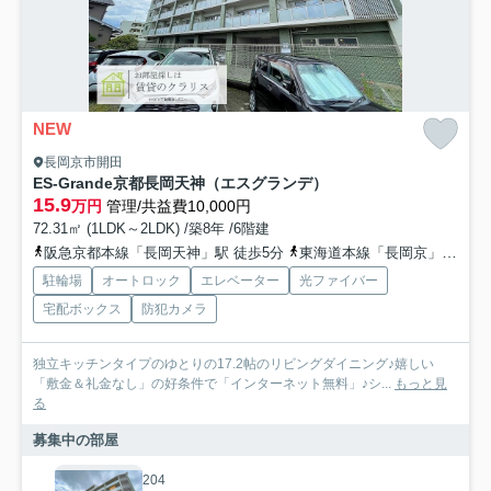
NEW
長岡京市開田
ES-Grande京都長岡天神（エスグランデ）
15.9
万円
管理/共益費10,000円
72.31㎡ (1LDK～2LDK) /築8年 /6階建
阪急京都本線「長岡天神」駅 徒歩5分
東海道本線「長岡京」駅 徒歩9分
駐輪場
オートロック
エレベーター
光ファイバー
宅配ボックス
防犯カメラ
独立キッチンタイプのゆとりの17.2帖のリビングダイニング♪嬉しい
「敷金＆礼金なし」の好条件で「インターネット無料」♪シ...
もっと見
る
募集中の部屋
204