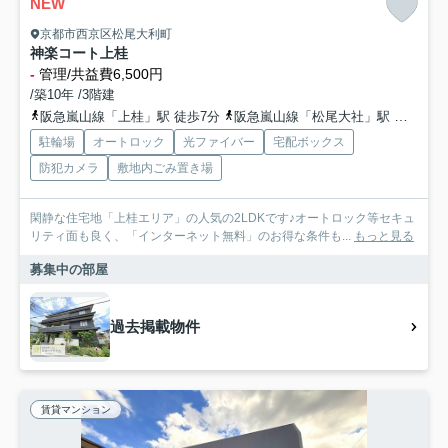
NEW
京都市西京区松尾大利町
神楽コート上桂
-
管理/共益費6,500円
/築10年 /3階建
阪急嵐山線「上桂」駅 徒歩7分
阪急嵐山線「松尾大社」駅 徒歩14分
駐輪場
オートロック
光ファイバー
宅配ボックス
防犯カメラ
敷地内ごみ置き場
閑静な住宅地「上桂エリア」の人気の2LDKです♪オートロック等セキュ
リティ面も良く、「インターネット無料」のお得な条件も...
もっと見る
募集中の部屋
過去掲載物件
賃貸マンション