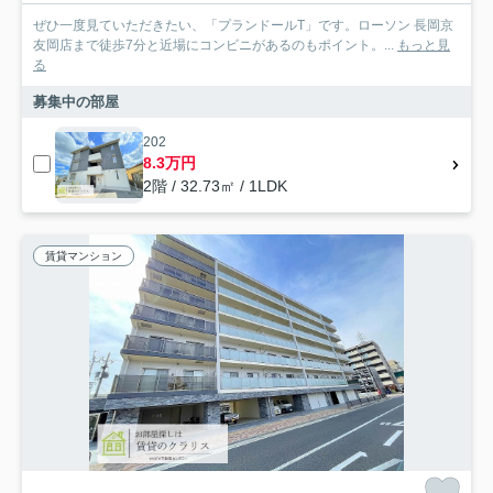
ぜひ一度見ていただきたい、「プランドールT」です。ローソン 長岡京
友岡店まで徒歩7分と近場にコンビニがあるのもポイント。...
もっと見
る
募集中の部屋
202
8.3万円
2階 / 32.73㎡ / 1LDK
賃貸マンション