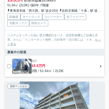
15.5
万円
管理/共益費10,000円
51.64㎡ (2LDK) /築6年 /7階建
東海道本線「西大路」駅 徒歩10分
近鉄京都線「十条」駅 徒歩21分
駐輪場
オートロック
エレベーター
光ファイバー
宅配ボックス
防犯カメラ
システムキッチンや追い焚き機能付きバス、浴室乾燥機など設備も充
実。さらに「インターネット無料」の好条件！目の前には「イオ...
もっ
と見る
募集中の部屋
217
15.5万円
2階 / 51.64㎡ / 2LDK
賃貸マンション