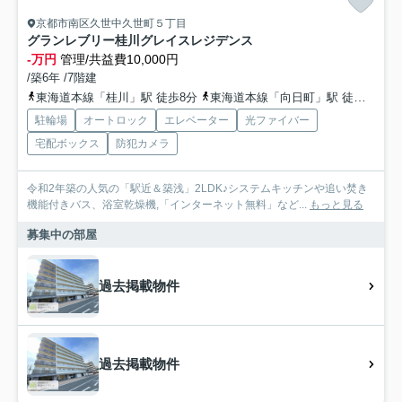
京都市南区久世中久世町５丁目
グランレブリー桂川グレイスレジデンス
-万円
管理/共益費10,000円
/築6年 /7階建
東海道本線「桂川」駅 徒歩8分
東海道本線「向日町」駅 徒歩7分
駐輪場
オートロック
エレベーター
光ファイバー
宅配ボックス
防犯カメラ
令和2年築の人気の「駅近＆築浅」2LDK♪システムキッチンや追い焚き
機能付きバス、浴室乾燥機,「インターネット無料」など...
もっと見る
募集中の部屋
過去掲載物件
過去掲載物件