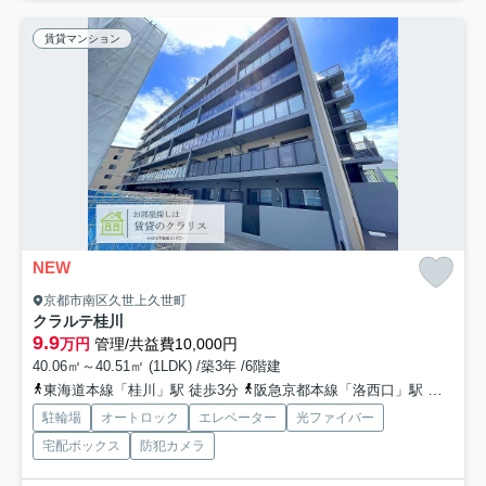
賃貸マンション
NEW
京都市南区久世上久世町
クラルテ桂川
9.9
万円
管理/共益費10,000円
40.06㎡～40.51㎡ (1LDK) /築3年 /6階建
東海道本線「桂川」駅 徒歩3分
阪急京都本線「洛西口」駅 徒歩13分
駐輪場
オートロック
エレベーター
光ファイバー
宅配ボックス
防犯カメラ