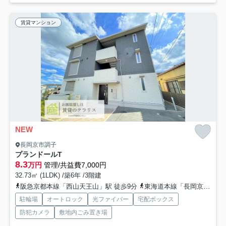
賃貸マンション
NEW
長岡京市調子
プランドールT
8.3
万円
管理/共益費7,000円
32.73㎡ (1LDK) /築6年 /3階建
阪急京都本線「西山天王山」駅 徒歩9分
東海道本線「長岡京」駅 徒歩22分
駐輪場
オートロック
光ファイバー
宅配ボックス
防犯カメラ
敷地内ごみ置き場