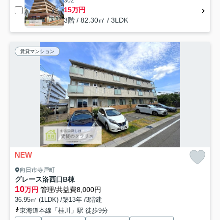
302
15万円
3階 / 82.30㎡ / 3LDK
賃貸マンション
NEW
向日市寺戸町
グレース洛西口B棟
10
万円
管理/共益費8,000円
36.95㎡ (1LDK) /築13年 /3階建
東海道本線「桂川」駅 徒歩9分