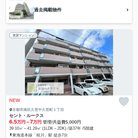
過去掲載物件
賃貸マンション
NEW
京都市南区久世中久世町１丁目
セント・ルークス
6.5
7
万円～
万円
管理/共益費5,000円
39.10㎡～41.29㎡ (1LDK～2DK) /築37年 /5階建
東海道本線「桂川」駅 徒歩7分