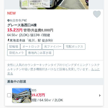
NEW
向日市寺戸町
グレース洛西口A棟
15.2
万円
管理/共益費8,000円
64.50㎡ (2LDK) /築13年 /3階建
東海道本線「桂川」駅 徒歩9分
駐輪場
オートロック
光ファイバー
宅配ボックス
防犯カメラ
敷地内ごみ置き場
女性に人気のカウンターキッチンタイプのリビングダイニング！システ
ムキッチンや追い焚き機能付きバスなど設備も充実しています...
もっと
見る
募集中の部屋
305
15.2万円
3階 / 64.50㎡ / 2LDK