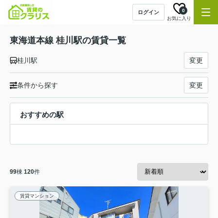
0
ログイン
お気に入り
東海道本線 桂川駅の賃貸一覧
桂川駅
変更
条件から探す
変更
おすすめの駅
99
棟
120
件
賃貸マンション