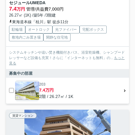
セジュールUMEDA
7.4
万円
管理/共益費7,000円
26.27㎡ (1K) /築5年 /3階建
東海道本線「桂川」駅 徒歩11分
駐輪場
オートロック
光ファイバー
宅配ボックス
敷地内ごみ置き場
閑静な住宅地
システムキッチンや追い焚き機能付きバス、浴室乾燥機、シャンプード
レッサーなど設備も充実！さらに「インターネットも無料」の...
もっと
見る
募集中の部屋
203
7.4万円
2階 / 26.27㎡ / 1K
賃貸マンション