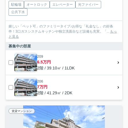
駐輪場
オートロック
エレベーター
光ファイバー
公共下水
嬉しい「ペット可」のファミリータイプ♪お得な「礼金なし」の好条
件！3口ガスシステムキッチンや独立洗面台など設備も充実。「...
もっ
と見る
募集中の部屋
209
6.5万円
2階 / 39.10㎡ / 1LDK
206
7万円
2階 / 41.29㎡ / 2DK
賃貸マンション