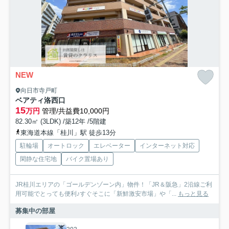
NEW
向日市寺戸町
ベアティ洛西口
15
万円
管理/共益費10,000円
82.30㎡ (3LDK) /築12年 /5階建
東海道本線「桂川」駅 徒歩13分
駐輪場
オートロック
エレベーター
インターネット対応
閑静な住宅地
バイク置場あり
JR桂川エリアの「ゴールデンゾーン内」物件！「JR＆阪急」2沿線ご利
用可能でとっても便利♪すぐそこに「新鮮激安市場」や「...
もっと見る
募集中の部屋