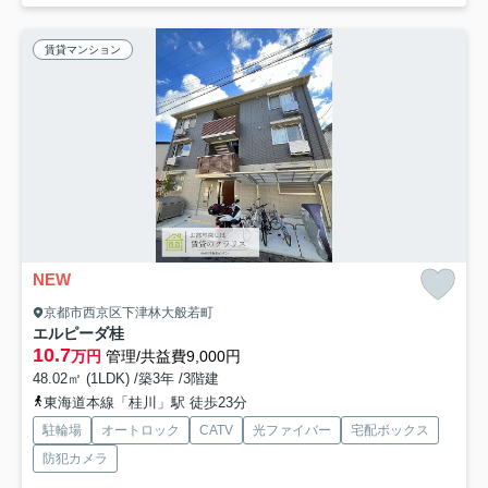
賃貸マンション
NEW
京都市西京区下津林大般若町
エルピーダ桂
10.7
万円
管理/共益費9,000円
48.02㎡ (1LDK) /築3年 /3階建
東海道本線「桂川」駅 徒歩23分
駐輪場
オートロック
CATV
光ファイバー
宅配ボックス
防犯カメラ