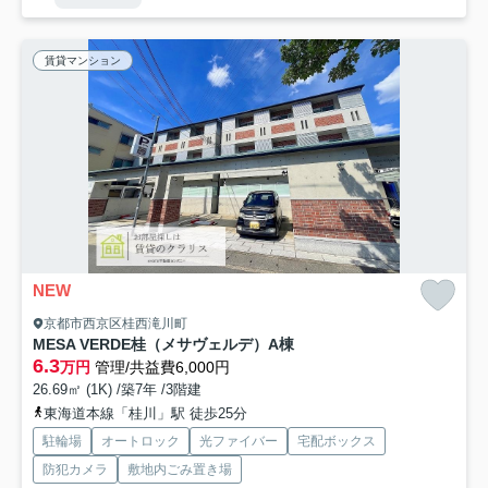
賃貸マンション
NEW
京都市西京区桂西滝川町
MESA VERDE桂（メサヴェルデ）A棟
6.3
万円
管理/共益費6,000円
26.69㎡ (1K) /築7年 /3階建
東海道本線「桂川」駅 徒歩25分
駐輪場
オートロック
光ファイバー
宅配ボックス
防犯カメラ
敷地内ごみ置き場