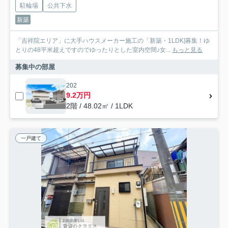
駐輪場
公共下水
新築
「吉祥院エリア」に大手ハウスメーカー施工の「新築・1LDK]募集！ゆ
とりの48平米超えですのでゆったりとした室内空間♪女...
もっと見る
募集中の部屋
202
9.2万円
2階 / 48.02㎡ / 1LDK
一戸建て