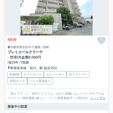
NEW
京都市西京区牛ケ瀬奥ノ防町
プレミエールクラーテ
-
管理/共益費8,000円
/築29年 /7階建
東海道本線「桂川」駅 徒歩15分
駐輪場
オートロック
エレベーター
光ファイバー
防犯カメラ
バイク置場あり
「桂エリア」に「室内リフォーム」されて綺麗になったリーズナブルな
ファミリー物件募集♪嬉しい「ペット飼育相談可（小型犬or...
もっと見る
募集中の部屋