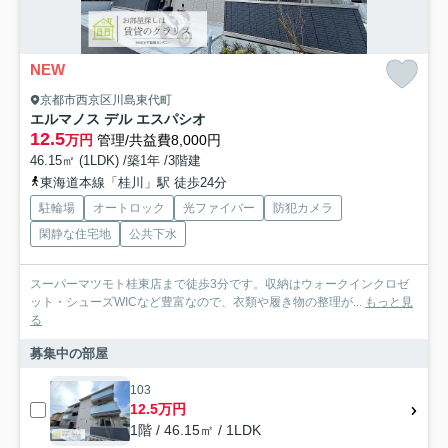
NEW
京都市西京区川島東代町
エルマノス デル エスパシオ
12.5
万円
管理/共益費8,000円
46.15㎡ (1LDK) /築1年 /3階建
東海道本線「桂川」駅 徒歩24分
駐輪場
オートロック
光ファイバー
防犯カメラ
閑静な住宅地
公共下水
スーパーマツモト桂東店まで徒歩3分です。収納はウォークインクロゼ
ット・シューズWICなど豊富なので、衣類や履き物の整理が...
もっと見
る
募集中の部屋
103
12.5万円
1階 / 46.15㎡ / 1LDK