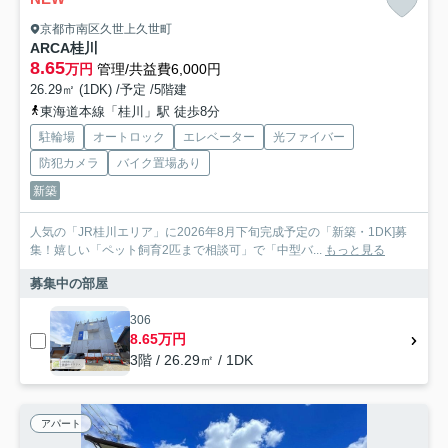
京都市南区久世上久世町
ARCA桂川
8.65
万円
管理/共益費6,000円
26.29㎡ (1DK) /予定 /5階建
東海道本線「桂川」駅 徒歩8分
駐輪場
オートロック
エレベーター
光ファイバー
防犯カメラ
バイク置場あり
新築
人気の「JR桂川エリア」に2026年8月下旬完成予定の「新築・1DK]募
集！嬉しい「ペット飼育2匹まで相談可」で「中型バ...
もっと見る
募集中の部屋
306
8.65万円
3階 / 26.29㎡ / 1DK
アパート