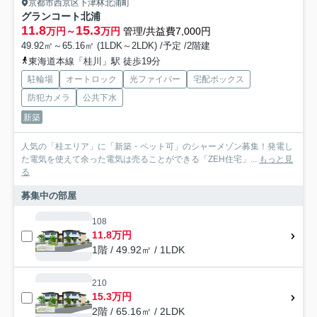
京都市西京区下津林北浦町
グランコート北浦
11.8
15.3
万円～
万円
管理/共益費7,000円
49.92㎡～65.16㎡ (1LDK～2LDK) /予定 /2階建
東海道本線「桂川」駅 徒歩19分
駐輪場
オートロック
光ファイバー
宅配ボックス
防犯カメラ
公共下水
新築
人気の「桂エリア」に「新築・ペット可」のシャーメゾン募集！発電し
た電気を使えて余った電気は売ることができる「ZEH住宅」...
もっと見
る
募集中の部屋
108
11.8万円
1階 / 49.92㎡ / 1LDK
210
15.3万円
2階 / 65.16㎡ / 2LDK