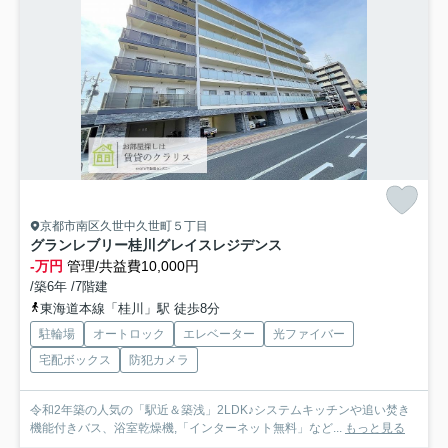
京都市南区久世中久世町５丁目
グランレブリー桂川グレイスレジデンス
-万円
管理/共益費10,000円
/築6年 /7階建
東海道本線「桂川」駅 徒歩8分
駐輪場
オートロック
エレベーター
光ファイバー
宅配ボックス
防犯カメラ
令和2年築の人気の「駅近＆築浅」2LDK♪システムキッチンや追い焚き
機能付きバス、浴室乾燥機,「インターネット無料」など...
もっと見る