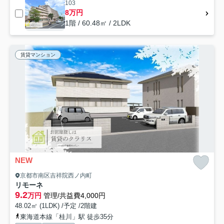
103
8万円
1階 / 60.48㎡ / 2LDK
賃貸マンション
NEW
京都市南区吉祥院西ノ内町
リモーネ
9.2
万円
管理/共益費4,000円
48.02㎡ (1LDK) /予定 /2階建
東海道本線「桂川」駅 徒歩35分