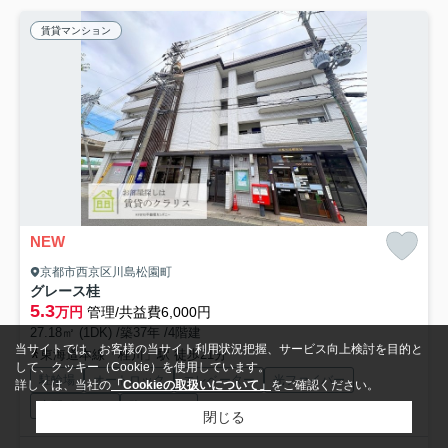
賃貸マンション
NEW
京都市西京区川島松園町
グレース桂
5.3
万円
管理/共益費6,000円
27.18㎡ (1DK) /築37年 /4階建
当サイトでは、お客様の当サイト利用状況把握、サービス向上検討を目的と
東海道本線「桂川」駅 徒歩21分
して、クッキー（Cookie）を使用しています。
駐輪場
オートロック
エレベーター
光ファイバー
詳しくは、当社の
「Cookieの取扱いについて」
をご確認ください。
宅配ボックス
防犯カメラ
閉じる