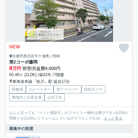
NEW
京都市西京区牛ケ瀬奥ノ防町
第2コーポ藤岡
8
万円
管理/共益費9,000円
60.48㎡ (2LDK) /築42年 /7階建
東海道本線「桂川」駅 徒歩17分
駐輪場
エレベーター
光ファイバー
防犯カメラ
敷地内ごみ置き場
公共下水
なんと言っても「ペット相談可」のファミリー物件は稀少です♪3LDKの
間取りを2LDKにリフォームしているのでリビングがゆ...
もっと見る
募集中の部屋