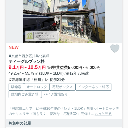
NEW
京都市西京区川島北裏町
ティーグルブラン桂
9.1
10.5
万円～
万円
管理/共益費5,000円～6,000円
49.26㎡～55.79㎡ (1LDK～2LDK) /築12年 /3階建
東海道本線「桂川」駅 徒歩21分
駐輪場
オートロック
宅配ボックス
インターネット対応
敷地内ごみ置き場
バイク置場あり
「桂駅前エリア」に平成26年築の「駅近・1LDK」募集♪オートロック等
のセキュリティ面も良く、便利な「宅配BOX」完備！...
もっと見る
募集中の部屋