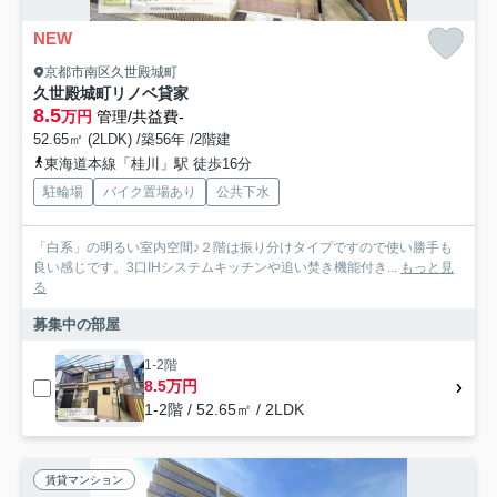
NEW
京都市南区久世殿城町
久世殿城町リノベ貸家
8.5
万円
管理/共益費-
52.65㎡ (2LDK) /築56年 /2階建
東海道本線「桂川」駅 徒歩16分
駐輪場
バイク置場あり
公共下水
「白系」の明るい室内空間♪２階は振り分けタイプですので使い勝手も
良い感じです。3口IHシステムキッチンや追い焚き機能付き...
もっと見
る
募集中の部屋
1-2階
8.5万円
1-2階 / 52.65㎡ / 2LDK
賃貸マンション