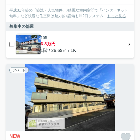
平成31年築の「築浅・人気物件」♪綺麗な室内空間で「インターネット
無料」など快適な住空間は魅力的♪設備もIH2口システム...
もっと見る
募集中の部屋
105
6.3万円
1階 / 26.69㎡ / 1K
アパート
NEW