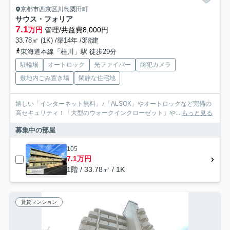
京都市西京区川島粟田町
サウス・フォリア
7.1
万円
管理/共益費8,000円
33.78㎡ (1K) /築14年 /3階建
東海道本線「桂川」駅 徒歩29分
駐輪場
オートロック
光ファイバー
防犯カメラ
敷地内ごみ置き場
閑静な住宅地
嬉しい「インターネット無料」♪「ALSOK」やオートロックなど完備の
高セキュリティ！「大型のウォークインクローゼット」や...
もっと見る
募集中の部屋
105
7.1万円
1階 / 33.78㎡ / 1K
賃貸マンション