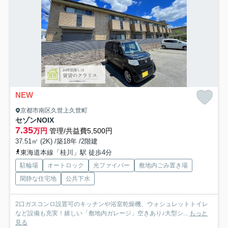
NEW
京都市南区久世上久世町
セゾンNOIX
7.35
万円
管理/共益費5,500円
37.51㎡ (2K) /築18年 /2階建
東海道本線「桂川」駅 徒歩4分
駐輪場
オートロック
光ファイバー
敷地内ごみ置き場
閑静な住宅地
公共下水
2口ガスコンロ設置可のキッチンや浴室乾燥機、ウォシュレットトイレ
など設備も充実！嬉しい「敷地内ガレージ」空きあり♪大型シ...
もっと
見る