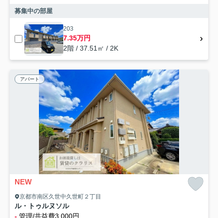
募集中の部屋
203
7.35万円
2階 / 37.51㎡ / 2K
アパート
NEW
京都市南区久世中久世町２丁目
ル・トゥルヌソル
-
管理/共益費3,000円