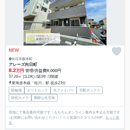
NEW
向日市森本町
アレーズ向日町
8.2
万円
管理/共益費8,000円
37.29㎡ (1LDK) /築3年 /3階建
東海道本線「桂川」駅 徒歩23分
駐輪場
オートロック
光ファイバー
宅配ボックス
防犯カメラ
閑静な住宅地
現地にて集合案内可能です！もちろんオンライン案内＆申込も可能です
♪お気軽にお問い合わせください！☆☆賃貸のクラリスのHP...
もっと見
る