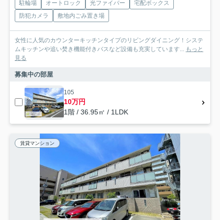
駐輪場
オートロック
光ファイバー
宅配ボックス
防犯カメラ
敷地内ごみ置き場
女性に人気のカウンターキッチンタイプのリビングダイニング！システ
ムキッチンや追い焚き機能付きバスなど設備も充実しています...
もっと
見る
募集中の部屋
105
10万円
1階 / 36.95㎡ / 1LDK
賃貸マンション