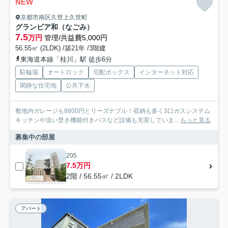
NEW
京都市南区久世上久世町
グランビア和（なごみ）
7.5
万円
管理/共益費5,000円
56.55㎡ (2LDK) /築21年 /3階建
東海道本線「桂川」駅 徒歩6分
駐輪場
オートロック
宅配ボックス
インターネット対応
閑静な住宅地
公共下水
敷地内ガレージも8800円とリーズナブル！収納も多く3口ガスシステム
キッチンや追い焚き機能付きバスなど設備も充実していま...
もっと見る
募集中の部屋
205
7.5万円
2階 / 56.55㎡ / 2LDK
アパート