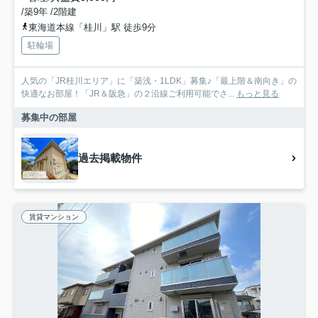
/築9年 /2階建
東海道本線「桂川」駅 徒歩9分
駐輪場
人気の「JR桂川エリア」に「築浅・1LDK」募集♪「最上階＆南向き」の
快適なお部屋！「JR＆阪急」の２沿線ご利用可能でさ...
もっと見る
募集中の部屋
過去掲載物件
賃貸マンション