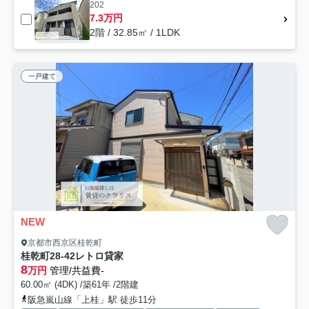
202
7.3万円
2階 / 32.85㎡ / 1LDK
一戸建て
NEW
京都市西京区桂乾町
桂乾町28-42レトロ貸家
8
万円
管理/共益費-
60.00㎡ (4DK) /築61年 /2階建
阪急嵐山線「上桂」駅 徒歩11分