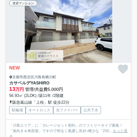
賃貸マンション
NEW
京都市西京区川島有栖川町
カサベルデYASHIRO
13
万円
管理/共益費5,000円
56.93㎡ (2LDK) /築11年 /2階建
阪急嵐山線「上桂」駅 徒歩22分
駐輪場
オートロック
光ファイバー
公共下水
「川島エリア」に「ガレージセット契約」のファミリータイプ募集！
「南向き＆角部屋」ですので明るく風通し良好♪稀少な「250...
もっと見
る