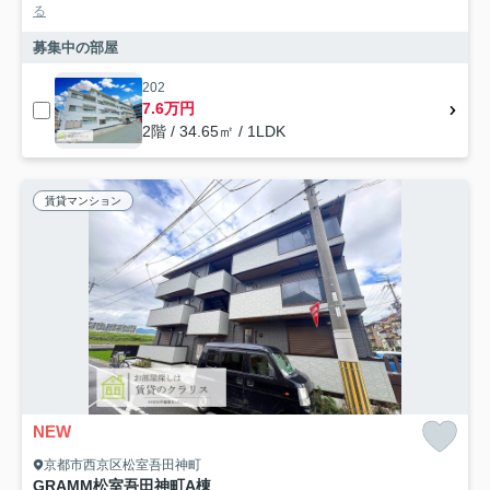
る
募集中の部屋
202
7.6万円
2階 / 34.65㎡ / 1LDK
賃貸マンション
NEW
京都市西京区松室吾田神町
GRAMM松室吾田神町A棟