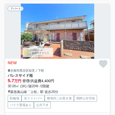
アパート
NEW
京都市西京区桂芝ノ下町
パレスサイド桂
5.7
万円
管理/共益費4,400円
30.00㎡ (1K) /築20年 /2階建
阪急嵐山線「上桂」駅 徒歩20分
駐輪場
光ファイバー
敷地内ごみ置き場
閑静な住宅地
バイク置場あり
公共下水