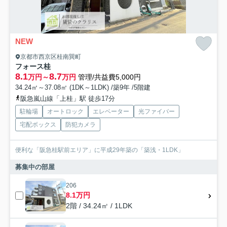
NEW
京都市西京区桂南巽町
フォース桂
8.1
8.7
万円～
万円
管理/共益費5,000円
34.24㎡～37.08㎡ (1DK～1LDK) /築9年 /5階建
阪急嵐山線「上桂」駅 徒歩17分
駐輪場
オートロック
エレベーター
光ファイバー
宅配ボックス
防犯カメラ
便利な「阪急桂駅前エリア」に平成29年築の「築浅・1LDK」
募集中の部屋
206
8.1万円
2階 / 34.24㎡ / 1LDK