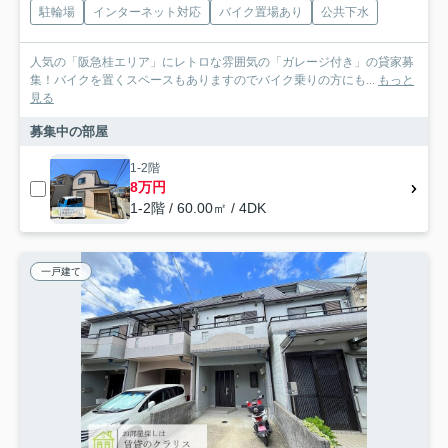
駐輪場
インターネット対応
バイク置場あり
公共下水
人気の「阪急桂エリア」にレトロな雰囲気の「ガレージ付き」の貸家募
集！バイクを置くスペースもありますのでバイク乗りの方にも...
もっと
見る
募集中の部屋
1-2階
8万円
1-2階 / 60.00㎡ / 4DK
一戸建て