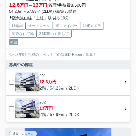
12.6
13
万円～
万円
管理/共益費8,500円
54.23㎡～57.99㎡ (2LDK) /新築 /3階建
阪急嵐山線「上桂」駅 徒歩10分
駐輪場
オートロック
光ファイバー
防犯カメラ
閑静な住宅地
24時間ゴミ出し可
新築
令和8年6月完成の「ペット可の新築D-Room」募集！
募集中の部屋
201
12.6万円
2階 / 54.23㎡ / 2LDK
202
13万円
2階 / 57.99㎡ / 2LDK
賃貸マンション