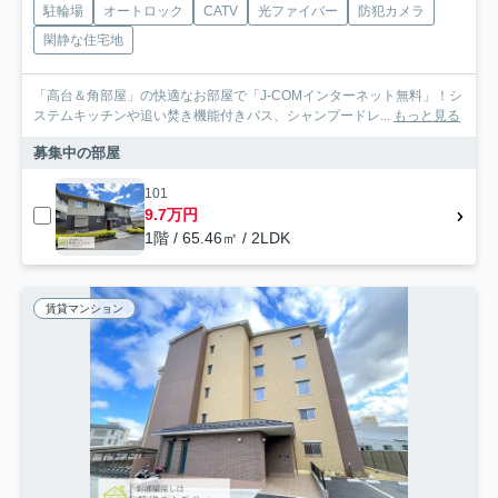
駐輪場
オートロック
CATV
光ファイバー
防犯カメラ
閑静な住宅地
「高台＆角部屋」の快適なお部屋で「J-COMインターネット無料」！シ
ステムキッチンや追い焚き機能付きバス、シャンプードレ...
もっと見る
募集中の部屋
101
9.7万円
1階 / 65.46㎡ / 2LDK
賃貸マンション