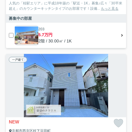
人気の「桂駅エリア」に平成18年築の「駅近・1K」募集♪広々「30平米
超え」のカウンターキッチンタイプのお部屋です！設備...
もっと見る
募集中の部屋
203
5.7万円
2階 / 30.00㎡ / 1K
一戸建て
NEW
京都市西京区桂下豆田町