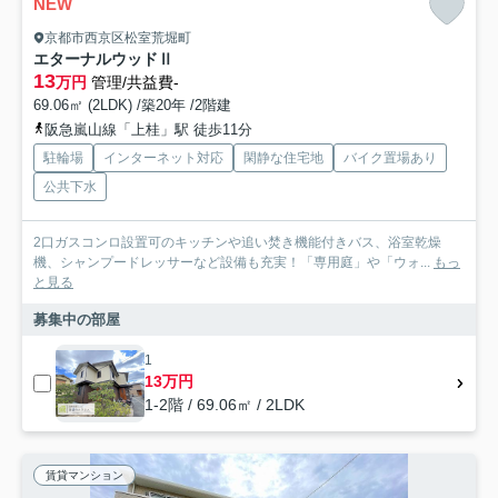
NEW
京都市西京区松室荒堀町
エターナルウッドⅡ
13
万円
管理/共益費-
69.06㎡ (2LDK) /築20年 /2階建
阪急嵐山線「上桂」駅 徒歩11分
駐輪場
インターネット対応
閑静な住宅地
バイク置場あり
公共下水
2口ガスコンロ設置可のキッチンや追い焚き機能付きバス、浴室乾燥
機、シャンプードレッサーなど設備も充実！「専用庭」や「ウォ...
もっ
と見る
募集中の部屋
1
13万円
1-2階 / 69.06㎡ / 2LDK
賃貸マンション