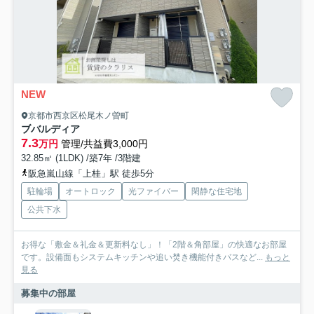
NEW
京都市西京区松尾木ノ曽町
ブバルディア
7.3
万円
管理/共益費3,000円
32.85㎡ (1LDK) /築7年 /3階建
阪急嵐山線「上桂」駅 徒歩5分
駐輪場
オートロック
光ファイバー
閑静な住宅地
公共下水
お得な「敷金＆礼金＆更新料なし」！「2階＆角部屋」の快適なお部屋
です。設備面もシステムキッチンや追い焚き機能付きバスなど...
もっと
見る
募集中の部屋