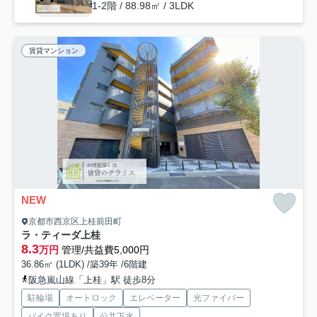
1-2階 / 88.98㎡ / 3LDK
賃貸マンション
NEW
京都市西京区上桂前田町
ラ・ティーダ上桂
8.3
万円
管理/共益費5,000円
36.86㎡ (1LDK) /築39年 /6階建
阪急嵐山線「上桂」駅 徒歩8分
駐輪場
オートロック
エレベーター
光ファイバー
バイク置場あり
公共下水