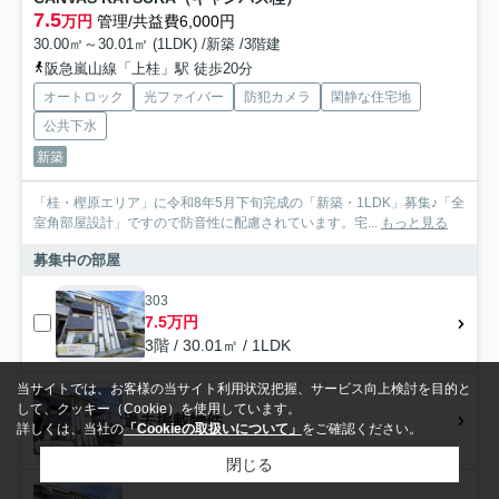
7.5
万円
管理/共益費6,000円
30.00㎡～30.01㎡ (1LDK) /新築 /3階建
阪急嵐山線「上桂」駅 徒歩20分
オートロック
光ファイバー
防犯カメラ
閑静な住宅地
公共下水
新築
「桂・樫原エリア」に令和8年5月下旬完成の「新築・1LDK」募集♪「全
室角部屋設計」ですので防音性に配慮されています。宅...
もっと見る
募集中の部屋
303
7.5万円
3階 / 30.01㎡ / 1LDK
当サイトでは、お客様の当サイト利用状況把握、サービス向上検討を目的と
して、クッキー（Cookie）を使用しています。
過去掲載物件
詳しくは、当社の
「Cookieの取扱いについて」
をご確認ください。
閉じる