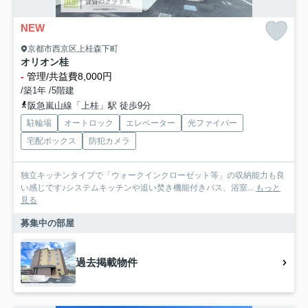
NEW
京都市西京区上桂森下町
オリオン桂
-
管理/共益費8,000円
/築1年 /5階建
阪急嵐山線「上桂」駅 徒歩9分
駐輪場
オートロック
エレベーター
光ファイバー
宅配ボックス
防犯カメラ
独立キッチンタイプで「ウォークインクローゼット等」の収納能力も良
い感じです♪システムキッチンや追い焚き機能付きバス、浴室...
もっと
見る
募集中の部屋
過去掲載物件