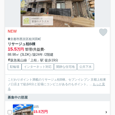
NEW
京都市西京区桂河田町
リサージュ桂B棟
15.5
万円
管理/共益費-
88.98㎡ (3LDK) /築24年 /2階建
阪急嵐山線「上桂」駅 徒歩19分
駐輪場
インターネット対応
閑静な住宅地
公共下水
こだわりポイント満載のリサージュ桂B棟。セブンイレブン 京都上桂東
ノ口店まで徒歩6分と近場にコンビニがあるのもポイント。...
もっと見
る
募集中の部屋
105
15.5万円