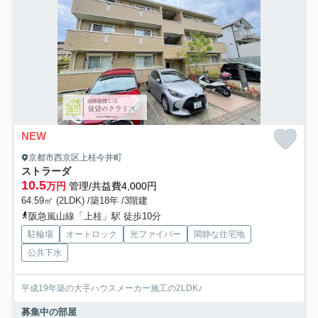
NEW
京都市西京区上桂今井町
ストラーダ
10.5
万円
管理/共益費4,000円
64.59㎡ (2LDK) /築18年 /3階建
阪急嵐山線「上桂」駅 徒歩10分
駐輪場
オートロック
光ファイバー
閑静な住宅地
公共下水
平成19年築の大手ハウスメーカー施工の2LDK♪
募集中の部屋