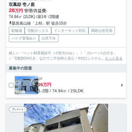
双鳳邸 壱ノ庭
26
万円
管理/共益費-
74.94㎡ (2LDK) /築1年 /2階建
阪急嵐山線「上桂」駅 徒歩15分
駐輪場
宅配ボックス
インターネット対応
閑静な住宅地
バイク置場あり
公共下水
嬉しい「ペット飼育相談可（小型犬のみ）」！「ガレージ1台付き」
♪「宅配BOX付き」なのでご不在時も安心！IH3口システム...
もっと見る
募集中の部屋
1F
26万円
1-2階 / 74.94㎡ / 2SLDK
アパート