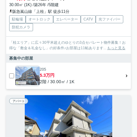
30.00㎡ (1K) /築26年 /5階建
阪急嵐山線「上桂」駅 徒歩11分
駐輪場
オートロック
エレベーター
CATV
光ファイバー
防犯カメラ
「桂エリア」に広々30平米超えのゆとりの3点セパレート物件募集！お
得な「敷金＆礼金なし」の好条件♪お部屋は11帖あります...
もっと見る
募集中の部屋
205
5.3万円
2階 / 30.00㎡ / 1K
アパート