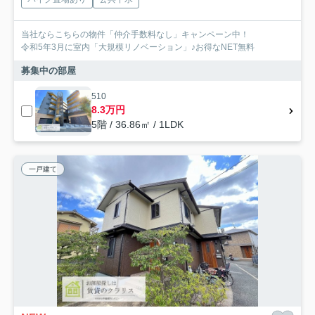
当社ならこちらの物件「仲介手数料なし」キャンペーン中！
令和5年3月に室内「大規模リノベーション」♪お得なNET無料
募集中の部屋
510
8.3万円
5階 / 36.86㎡ / 1LDK
一戸建て