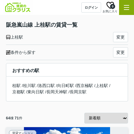
0
ログイン
お気に入り
阪急嵐山線 上桂駅の賃貸一覧
上桂駅
変更
条件から探す
変更
おすすめの駅
桂駅
/
桂川駅
/
洛西口駅
/
向日町駅
/
西京極駅
/
上桂駅
/
京都駅
/
東向日駅
/
長岡天神駅
/
長岡京駅
64
棟
71
件
賃貸マンション