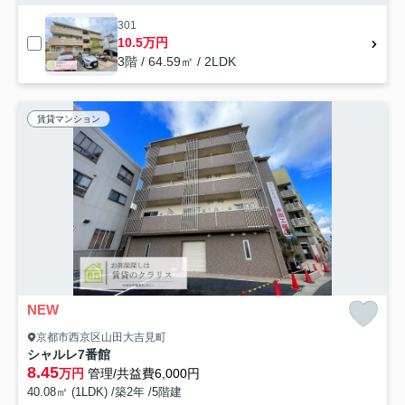
301
10.5万円
3階 / 64.59㎡ / 2LDK
賃貸マンション
NEW
京都市西京区山田大吉見町
シャルレ7番館
8.45
万円
管理/共益費6,000円
40.08㎡ (1LDK) /築2年 /5階建