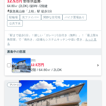
12.5
万円
管理/共益費-
64.80㎡ (2LDK) /築9年 /2階建
阪急嵐山線「上桂」駅 徒歩1分
駐輪場
光ファイバー
閑静な住宅地
バイク置場あり
公共下水
「駅まで徒歩1分」！嬉しい「ガレージ1台付き（無料）」！「最上階＆
角部屋」で「南向き」♪設備もシステムキッチンや追い焚き...
もっと見
る
募集中の部屋
201
12.5万円
2階 / 64.80㎡ / 2LDK
アパート