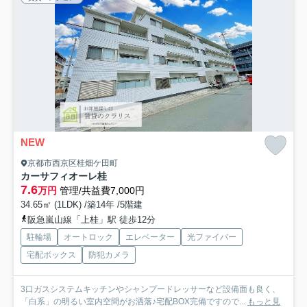
NEW
京都市西京区桂畑ケ田町
カーサフィオーレ桂
7.6
万円
管理/共益費7,000円
34.65㎡ (1LDK) /築14年 /5階建
阪急嵐山線「上桂」駅 徒歩12分
駐輪場
オートロック
エレベーター
光ファイバー
宅配ボックス
防犯カメラ
3口ガスシステムキッチンやシャンプードレッサーなど設備面も良く、
「白系」の明るい室内空間がお洒落♪宅配BOX完備ですので...
もっと見