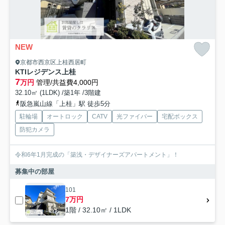
NEW
京都市西京区上桂西居町
KTIレジデンス上桂
7
万円
管理/共益費4,000円
32.10㎡ (1LDK) /築1年 /3階建
阪急嵐山線「上桂」駅 徒歩5分
駐輪場
オートロック
CATV
光ファイバー
宅配ボックス
防犯カメラ
令和6年1月完成の「築浅・デザイナーズアパートメント」！
募集中の部屋
101
7万円
1階 / 32.10㎡ / 1LDK