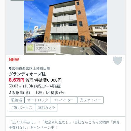
NEW
京都市西京区上桂前田町
グランディオーズ桂
8.6
万円
管理/共益費6,000円
50.03㎡ (1LDK) /築11年 /4階建
阪急嵐山線「上桂」駅 徒歩7分
駐輪場
オートロック
エレベーター
光ファイバー
宅配ボックス
防犯カメラ
「広々50平超え」！「敷金＆礼金なし」♪当社ならこちらの物件「仲介
手数料なし」キャンペーン中！