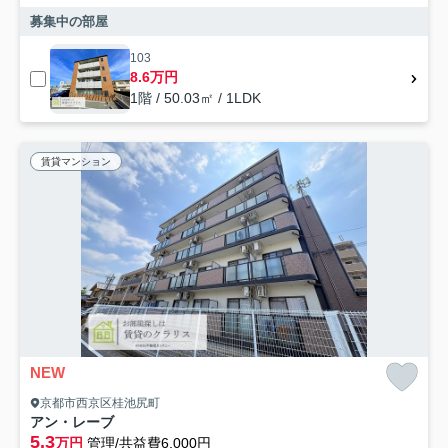
募集中の部屋
103
8.6万円
1階 / 50.03㎡ / 1LDK
賃貸マンション
NEW
京都市西京区桂池尻町
アン・レーブ
5.3
万円
管理/共益費6,000円