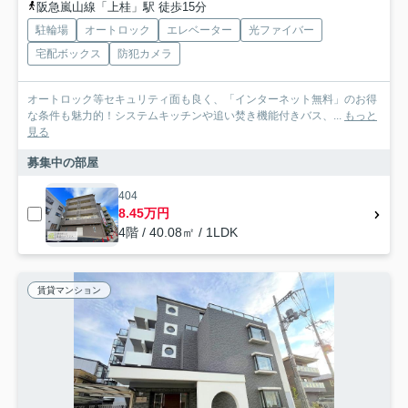
阪急嵐山線「上桂」駅 徒歩15分
駐輪場
オートロック
エレベーター
光ファイバー
宅配ボックス
防犯カメラ
オートロック等セキュリティ面も良く、「インターネット無料」のお得
な条件も魅力的！システムキッチンや追い焚き機能付きバス、...
もっと
見る
募集中の部屋
404
8.45万円
4階 / 40.08㎡ / 1LDK
賃貸マンション