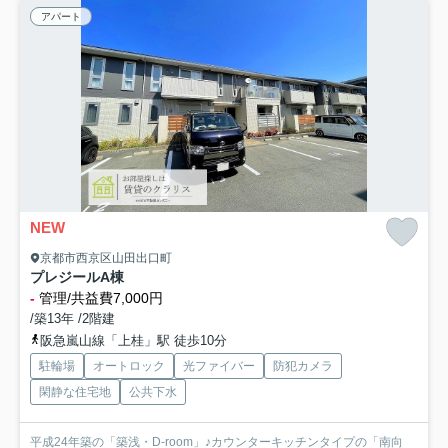
アパート
NEW
京都市西京区山田出口町
プレジールA棟
-
管理/共益費7,000円
/築13年 /2階建
阪急嵐山線「上桂」駅 徒歩10分
駐輪場
オートロック
光ファイバー
防犯カメラ
閑静な住宅地
公共下水
平成24年築の「築浅・D-room」♪カウンターキッチンタイプの「南向