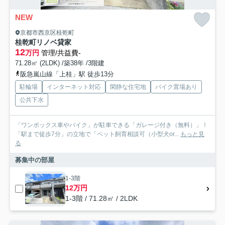
NEW
京都市西京区桂乾町
桂乾町リノベ貸家
12
万円
管理/共益費-
71.28㎡ (2LDK) /築38年 /3階建
阪急嵐山線「上桂」駅 徒歩13分
駐輪場
インターネット対応
閑静な住宅地
バイク置場あり
公共下水
「ワンボックス車やバイク」が駐車できる「ガレージ付き（無料）」！
「駅まで徒歩7分」の立地で「ペット飼育相談可（小型犬or...
もっと見
る
募集中の部屋
1-3階
12万円
1-3階 / 71.28㎡ / 2LDK