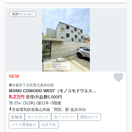
賃貸マンション
NEW
京都市下京区西七条赤社町
MONO COMODO WEST（モノコモドウエスト）
8.2
万円
管理/共益費5,000円
35.23㎡ (1LDK) /築11年 /3階建
京福電気鉄道嵐山本線「西院」駅 徒歩16分
駐輪場
オートロック
光ファイバー
防犯カメラ
バイク置場あり
公共下水