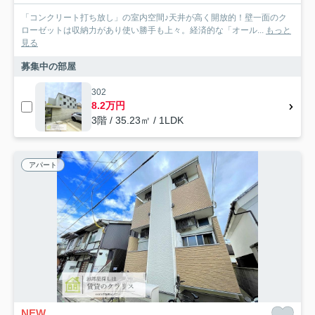
「コンクリート打ち放し」の室内空間♪天井が高く開放的！壁一面のク
ローゼットは収納力があり使い勝手も上々。経済的な「オール...
もっと
見る
募集中の部屋
302
8.2万円
3階 / 35.23㎡ / 1LDK
アパート
NEW