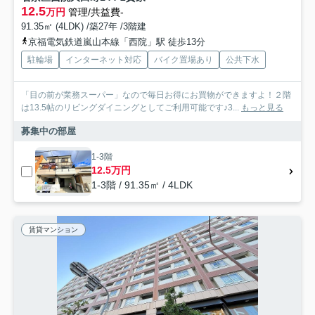
12.5
万円
管理/共益費-
91.35㎡ (4LDK) /築27年 /3階建
京福電気鉄道嵐山本線「西院」駅 徒歩13分
駐輪場
インターネット対応
バイク置場あり
公共下水
「目の前が業務スーパー」なので毎日お得にお買物ができますよ！２階
は13.5帖のリビングダイニングとしてご利用可能です♪3...
もっと見る
募集中の部屋
1-3階
12.5万円
1-3階 / 91.35㎡ / 4LDK
賃貸マンション