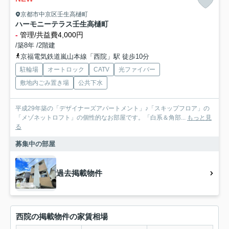
京都市中京区壬生高樋町
ハーモニーテラス壬生高樋町
-
管理/共益費4,000円
/築8年 /2階建
京福電気鉄道嵐山本線「西院」駅 徒歩10分
駐輪場
オートロック
CATV
光ファイバー
敷地内ごみ置き場
公共下水
平成29年築の「デザイナーズアパートメント」♪「スキップフロア」の
「メゾネットロフト」の個性的なお部屋です。「白系＆角部...
もっと見
る
募集中の部屋
過去掲載物件
西院の掲載物件の家賃相場