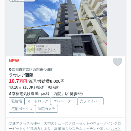
NEW
京都市右京区西院東今田町
ラウレア西院
10.7
万円
管理/共益費8,000円
40.10㎡ (1LDK) /築3年 /8階建
京福電気鉄道嵐山本線「西院」駅 徒歩6分
駐輪場
オートロック
エレベーター
光ファイバー
宅配ボックス
防犯カメラ
交通アクセスも便利！大型のシューズクローゼットやウォークインクロ
ーゼットなど収納力もあり、設備面もシステムキッチンや追い...
もっと