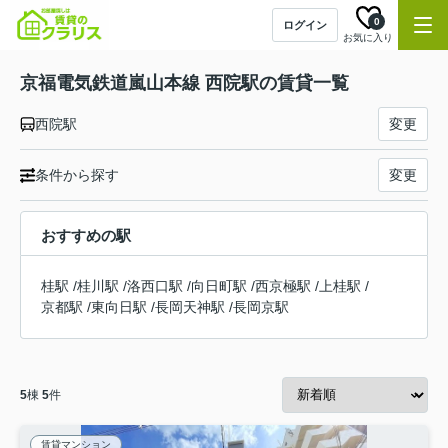
0
ログイン
お気に入り
京福電気鉄道嵐山本線 西院駅の賃貸一覧
西院駅
変更
条件から探す
変更
おすすめの駅
桂駅
/
桂川駅
/
洛西口駅
/
向日町駅
/
西京極駅
/
上桂駅
/
京都駅
/
東向日駅
/
長岡天神駅
/
長岡京駅
5
棟
5
件
賃貸マンション