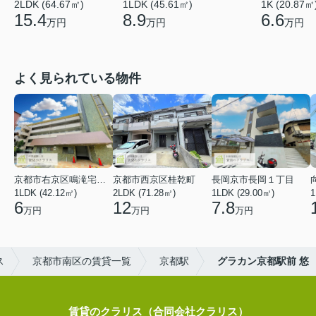
2LDK (64.67㎡)
1LDK (45.61㎡)
1K (20.87㎡
15.4
8.9
6.6
万円
万円
万円
よく見られている物件
京都市右京区鳴滝宅間町
京都市西京区桂乾町
長岡京市長岡１丁目
1LDK (42.12㎡)
2LDK (71.28㎡)
1LDK (29.00㎡)
1
6
12
7.8
万円
万円
万円
ス
京都市南区の賃貸一覧
京都駅
グラカン京都駅前 悠
賃貸のクラリス（合同会社クラリス）