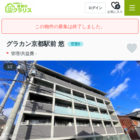
0
ログイン
お気に入り
この物件の募集は終了しました。
グラカン京都駅前 悠
空室0
-
管理/共益費 -
1
/
2