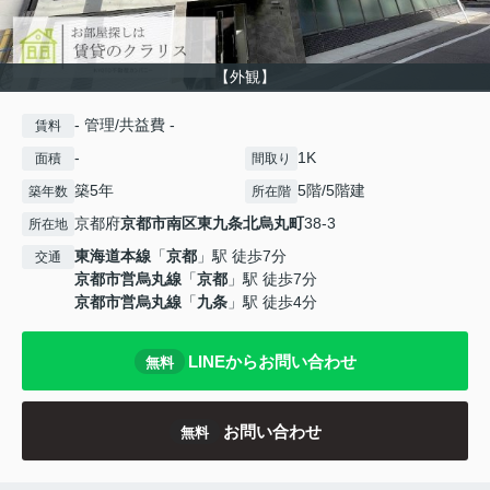
【外観】
- 管理/共益費 -
賃料
-
1K
面積
間取り
築5年
5階/5階建
築年数
所在階
京都府
京都市南区
東九条北烏丸町
38-3
所在地
東海道本線
「
京都
」駅 徒歩7分
交通
京都市営烏丸線
「
京都
」駅 徒歩7分
京都市営烏丸線
「
九条
」駅 徒歩4分
LINEからお問い合わせ
無料
お問い合わせ
無料