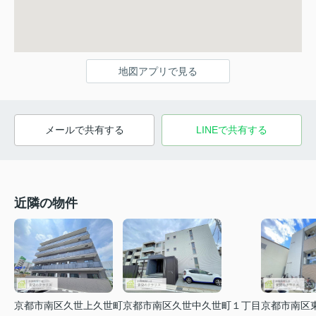
地図アプリで見る
メールで共有する
LINEで共有する
近隣の物件
京都市南区久世上久世町
京都市南区久世中久世町１丁目
京都市南区