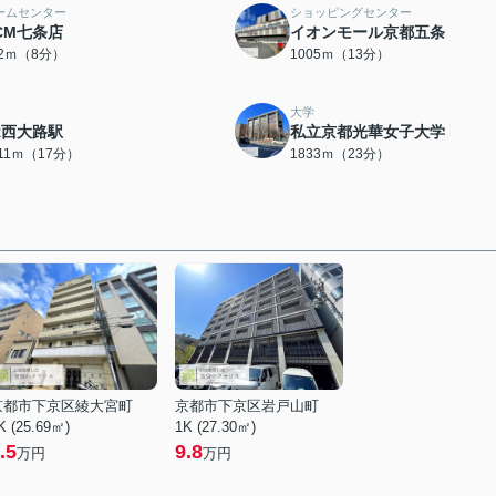
ームセンター
ショッピングセンター
CM七条店
イオンモール京都五条
92ｍ（8分）
1005ｍ（13分）
大学
R西大路駅
私立京都光華女子大学
311ｍ（17分）
1833ｍ（23分）
京都市下京区綾大宮町
京都市下京区岩戸山町
K (25.69㎡)
1K (27.30㎡)
.5
9.8
万円
万円