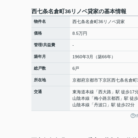
西七条名倉町36リノベ貸家の基本情報
物件名
西七条名倉町36リノベ貸家
価格
8.5万円
管理/共益費
-
築年月
1960年3月（築66年）
総戸数
6戸
所在地
京都府
京都市下京区
西七条名倉町
交通
東海道本線
「
西大路
」駅 徒歩17
山陰本線
「
梅小路京都西
」駅 徒歩
山陰本線
「
丹波口
」駅 徒歩22分