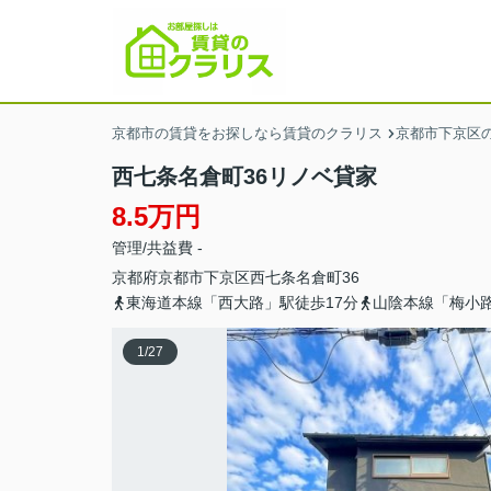
京都市の賃貸をお探しなら賃貸のクラリス
京都市下京区
西七条名倉町36リノベ貸家
8.5万円
管理/共益費 -
京都府
京都市下京区
西七条名倉町
36
東海道本線「西大路」駅徒歩17分
山陰本線「梅小路
1
/
27