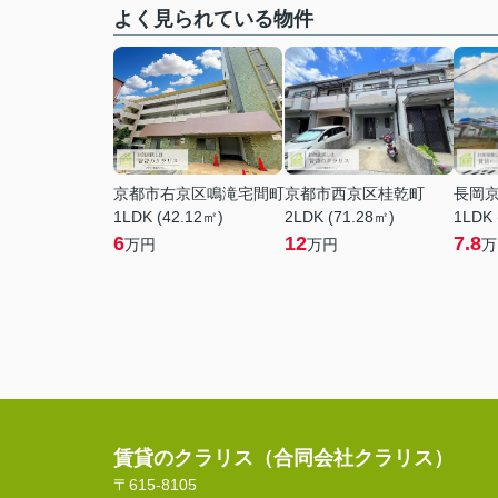
よく見られている物件
京都市右京区鳴滝宅間町
京都市西京区桂乾町
長岡
1LDK (42.12㎡)
2LDK (71.28㎡)
1LDK 
6
12
7.8
万円
万円
万
賃貸のクラリス（合同会社クラリス）
〒615-8105