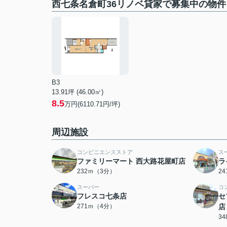
西七条名倉町36リノベ貸家で募集中の物件
B3
13.91坪 (46.00㎡)
8.5
万円(6110.71円/坪)
周辺施設
コンビニエンスストア
ス
ファミリーマート 西大路花屋町店
ラ
232ｍ（3分）
2
スーパー
コ
フレスコ七条店
セ
271ｍ（4分）
店
3