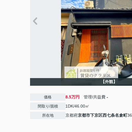
【外観】
8.5万円
管理/共益費
-
価格
1DK/46.00㎡
間取り/面積
京都府
京都市下京区
西七条名倉町
36
所在地