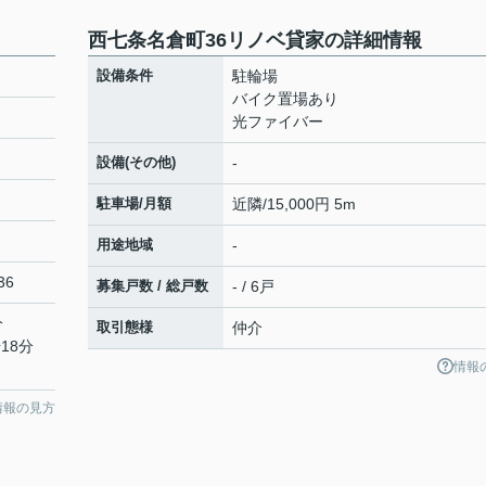
西七条名倉町36リノベ貸家の詳細情報
設備条件
駐輪場
バイク置場あり
光ファイバー
設備(その他)
-
駐車場/月額
近隣/15,000円 5m
用途地域
-
36
募集戸数 / 総戸数
- / 6戸
分
取引態様
仲介
18分
情報
情報の見方