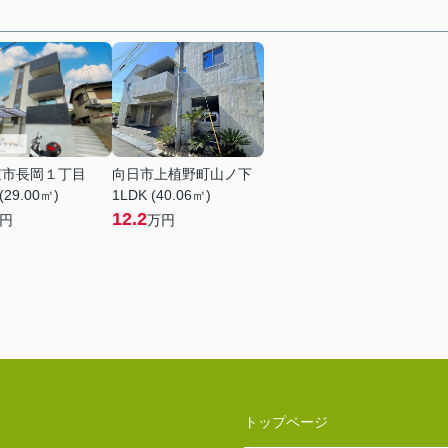
京市長岡１丁目
向日市上植野町山ノ下
(29.00㎡)
1LDK (40.06㎡)
12.2
円
万円
トップページ