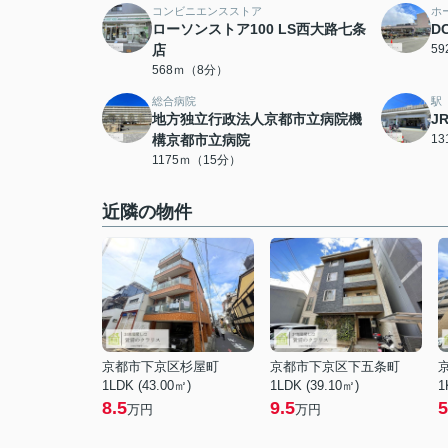
コンビニエンスストア
ホ
ローソンストア100 LS西大路七条
D
店
5
568ｍ（8分）
総合病院
駅
地方独立行政法人京都市立病院機
J
構京都市立病院
1
1175ｍ（15分）
近隣の物件
京都市下京区杉屋町
京都市下京区下五条町
1LDK (43.00㎡)
1LDK (39.10㎡)
1
8.5
9.5
5
万円
万円