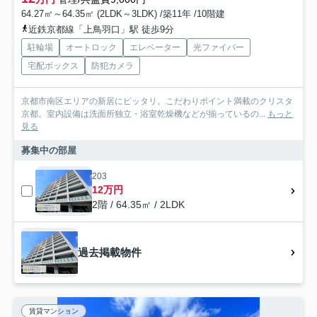
64.27㎡～64.35㎡ (2LDK～3LDK) /築11年 /10階建
近鉄京都線「上鳥羽口」駅 徒歩9分
駐輪場
オートロック
エレベーター
光ファイバー
宅配ボックス
防犯カメラ
京都市南区エリアの新居にピッタリ。こだわりポイント満載のクリスタ
京都。室内設備は洗面所独立・浴室乾燥機などが揃っているの...
もっと
見る
募集中の部屋
203
12万円
2階 / 64.35㎡ / 2LDK
過去掲載物件
賃貸マンション