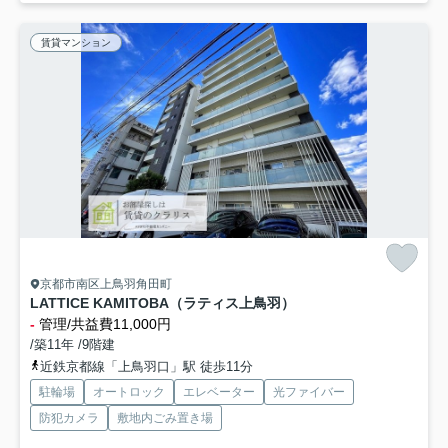
賃貸マンション
京都市南区上鳥羽角田町
LATTICE KAMITOBA（ラティス上鳥羽）
-
管理/共益費11,000円
/築11年 /9階建
近鉄京都線「上鳥羽口」駅 徒歩11分
駐輪場
オートロック
エレベーター
光ファイバー
防犯カメラ
敷地内ごみ置き場