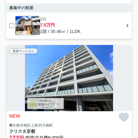
募集中の部屋
101
7.5万円
1階 / 35.46㎡ / 1LDK
賃貸マンション
NEW
京都市南区上鳥羽大柳町
クリスタ京都
12
万円
管理/共益費9,000円