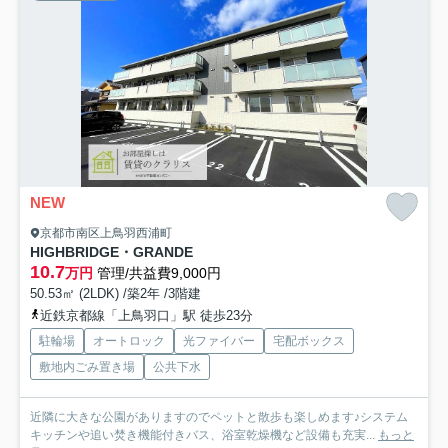
NEW
京都市南区上鳥羽西浦町
HIGHBRIDGE・GRANDE
10.7
万円
管理/共益費9,000円
50.53㎡ (2LDK) /築2年 /3階建
近鉄京都線「上鳥羽口」駅 徒歩23分
駐輪場
オートロック
光ファイバー
宅配ボックス
敷地内ごみ置き場
公共下水
近隣に大きな公園がありますのでペットと散歩も楽しめます♪システム
キッチンや追い焚き機能付きバス、浴室乾燥機など設備も充実...
もっと