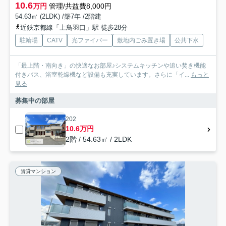
10.6
万円
管理/共益費8,000円
54.63㎡ (2LDK) /築7年 /2階建
近鉄京都線「上鳥羽口」駅 徒歩28分
駐輪場
CATV
光ファイバー
敷地内ごみ置き場
公共下水
「最上階・南向き」の快適なお部屋♪システムキッチンや追い焚き機能
付きバス、浴室乾燥機など設備も充実しています。さらに「イ...
もっと
見る
募集中の部屋
202
10.6万円
2階 / 54.63㎡ / 2LDK
賃貸マンション