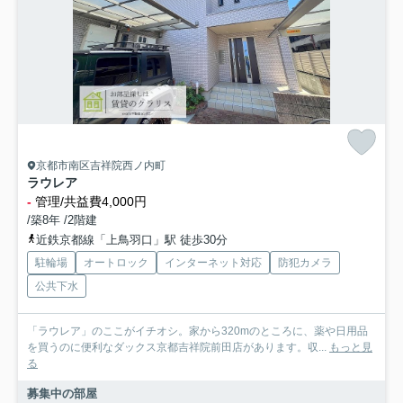
京都市南区吉祥院西ノ内町
ラウレア
-
管理/共益費4,000円
/築8年 /2階建
近鉄京都線「上鳥羽口」駅 徒歩30分
駐輪場
オートロック
インターネット対応
防犯カメラ
公共下水
「ラウレア」のここがイチオシ。家から320mのところに、薬や日用品
を買うのに便利なダックス京都吉祥院前田店があります。収...
もっと見
る
募集中の部屋