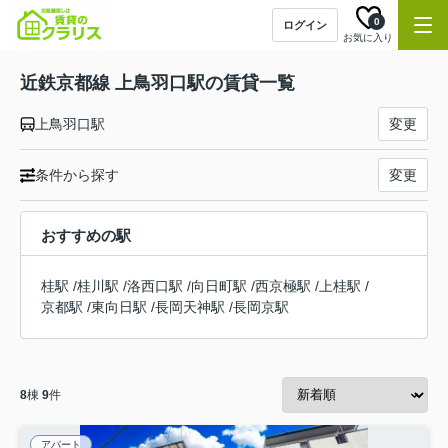
0
ログイン
お気に入り
近鉄京都線 上鳥羽口駅の賃貸一覧
上鳥羽口駅
変更
条件から探す
変更
おすすめの駅
桂駅
/
桂川駅
/
洛西口駅
/
向日町駅
/
西京極駅
/
上桂駅
/
京都駅
/
東向日駅
/
長岡天神駅
/
長岡京駅
8
棟
9
件
アパート