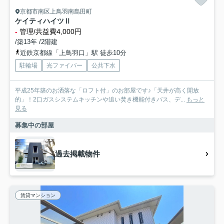
京都市南区上鳥羽南島田町
ケイティハイツⅡ
-
管理/共益費4,000円
/築13年 /2階建
近鉄京都線「上鳥羽口」駅 徒歩10分
駐輪場
光ファイバー
公共下水
平成25年築のお洒落な「ロフト付」のお部屋です♪「天井が高く開放
的」！2口ガスシステムキッチンや追い焚き機能付きバス、デ...
もっと
見る
募集中の部屋
過去掲載物件
賃貸マンション