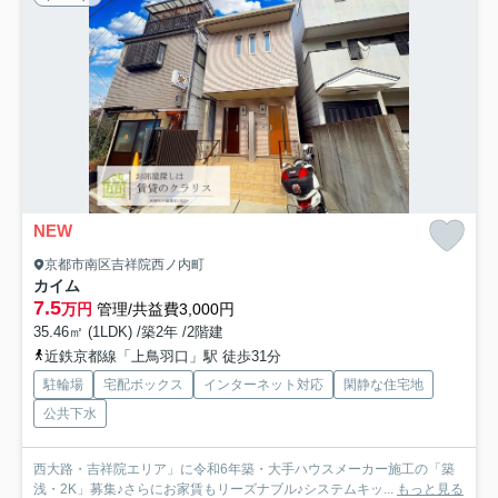
NEW
京都市南区吉祥院西ノ内町
カイム
7.5
万円
管理/共益費3,000円
35.46㎡ (1LDK) /築2年 /2階建
近鉄京都線「上鳥羽口」駅 徒歩31分
駐輪場
宅配ボックス
インターネット対応
閑静な住宅地
公共下水
西大路・吉祥院エリア」に令和6年築・大手ハウスメーカー施工の「築
浅・2K」募集♪さらにお家賃もリーズナブル♪システムキッ...
もっと見る