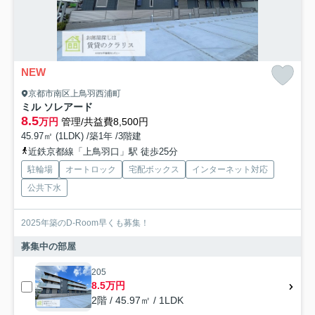
NEW
京都市南区上鳥羽西浦町
ミル ソレアード
8.5
万円
管理/共益費8,500円
45.97㎡ (1LDK) /築1年 /3階建
近鉄京都線「上鳥羽口」駅 徒歩25分
駐輪場
オートロック
宅配ボックス
インターネット対応
公共下水
2025年築のD-Room早くも募集！
募集中の部屋
205
8.5万円
2階 / 45.97㎡ / 1LDK