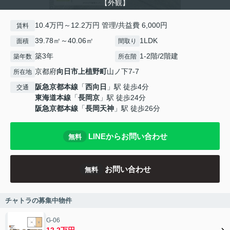
【外観】
10.4万円～12.2万円 管理/共益費 6,000円
賃料
39.78㎡～40.06㎡
1LDK
面積
間取り
築3年
1-2階/2階建
築年数
所在階
京都府
向日市
上植野町
山ノ下7-7
所在地
阪急京都本線
「
西向日
」駅 徒歩4分
交通
東海道本線
「
長岡京
」駅 徒歩24分
阪急京都本線
「
長岡天神
」駅 徒歩26分
LINEからお問い合わせ
無料
お問い合わせ
無料
チャトラの募集中物件
G-06
12.2万円