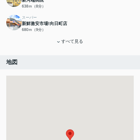
新河端病院
638ｍ（8分）
スーパー
新鮮激安市場!向日町店
680ｍ（9分）
すべて見る
地図