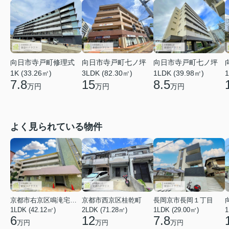
向日市寺戸町修理式
向日市寺戸町七ノ坪
向日市寺戸町七ノ坪
1K (33.26㎡)
3LDK (82.30㎡)
1LDK (39.98㎡)
1
7.8
15
8.5
万円
万円
万円
よく見られている物件
京都市右京区鳴滝宅間町
京都市西京区桂乾町
長岡京市長岡１丁目
1LDK (42.12㎡)
2LDK (71.28㎡)
1LDK (29.00㎡)
1
6
12
7.8
万円
万円
万円