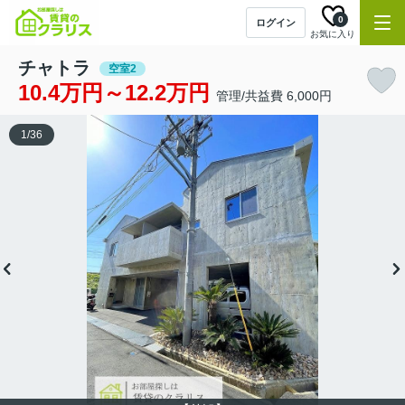
0
ログイン
お気に入り
チャトラ
空室2
10.4万円～12.2万円
管理/共益費 6,000円
1
/
36