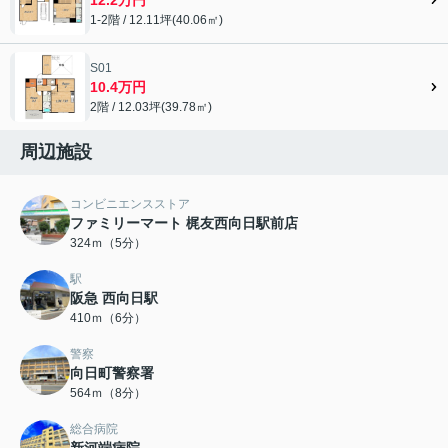
1-2階 / 12.11坪(40.06㎡)
S01
10.4万円
2階 / 12.03坪(39.78㎡)
周辺施設
コンビニエンスストア
ファミリーマート 梶友西向日駅前店
324ｍ（5分）
駅
阪急 西向日駅
410ｍ（6分）
警察
向日町警察署
564ｍ（8分）
総合病院