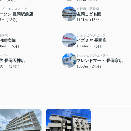
ンビニエンスストア
市役所・区役所
ーソン 長岡駅前店
友岡こども園
95ｍ（13分）
1121ｍ（15分）
合病院
ショッピングセンター
河端病院
イズミヤ 長岡店
196ｍ（15分）
1309ｍ（17分）
ーパー
ショッピングセンター
代 長岡天神店
フレンドマート 長岡京店
360ｍ（17分）
1853ｍ（24分）