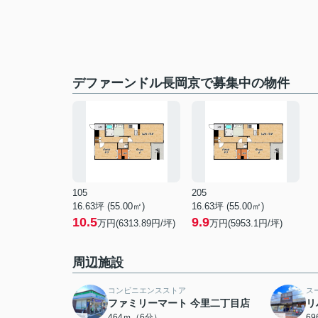
デファーンドル長岡京で募集中の物件
105
205
16.63坪 (55.00㎡)
16.63坪 (55.00㎡)
10.5
9.9
万円(6313.89円/坪)
万円(5953.1円/坪)
周辺施設
コンビニエンスストア
ス
ファミリーマート 今里二丁目店
リ
464ｍ（6分）
6