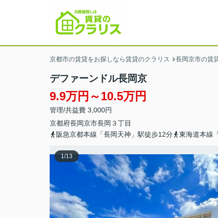
京都市の賃貸をお探しなら賃貸のクラリス
長岡京市の賃
デファーンドル長岡京
9.9万円～10.5万円
管理/共益費 3,000円
京都府
長岡京市
長岡
３丁目
阪急京都本線「長岡天神」駅徒歩12分
東海道本線「
1
/
13