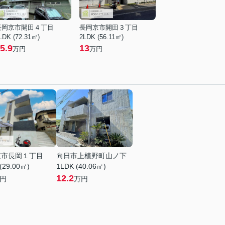
長岡京市開田４丁目
長岡京市開田３丁目
LDK (72.31㎡)
2LDK (56.11㎡)
5.9
13
万円
万円
京市長岡１丁目
向日市上植野町山ノ下
(29.00㎡)
1LDK (40.06㎡)
12.2
円
万円