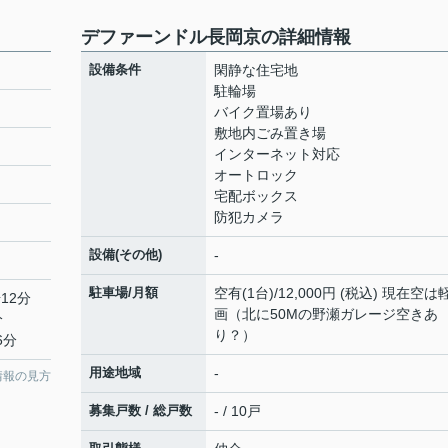
デファーンドル長岡京の詳細情報
設備条件
閑静な住宅地
駐輪場
バイク置場あり
敷地内ごみ置き場
インターネット対応
オートロック
宅配ボックス
防犯カメラ
設備(その他)
-
駐車場/月額
空有(1台)/12,000円 (税込) 現在空は
12分
画（北に50Mの野瀬ガレージ空きあ
分
り？）
6分
用途地域
-
情報の見方
募集戸数 / 総戸数
- / 10戸