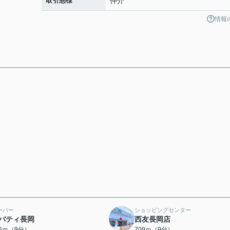
取引態様
仲介
情報
ーパー
ショッピングセンター
バティ長岡
西友長岡店
96ｍ（9分）
709ｍ（9分）