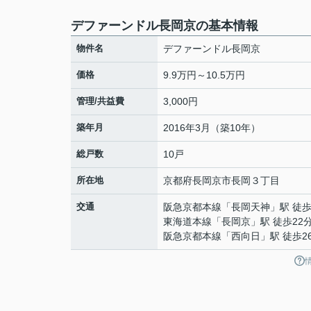
デファーンドル長岡京の基本情報
物件名
デファーンドル長岡京
価格
9.9万円～10.5万円
管理/共益費
3,000円
築年月
2016年3月（築10年）
総戸数
10戸
所在地
京都府
長岡京市
長岡
３丁目
交通
阪急京都本線
「
長岡天神
」駅 徒歩
東海道本線
「
長岡京
」駅 徒歩22
阪急京都本線
「
西向日
」駅 徒歩2