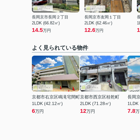
長岡京市長岡２丁目
長岡京市友岡１丁目
2LDK (66.82㎡)
2LDK (62.46㎡)
1
14.5
12.6
1
万円
万円
よく見られている物件
京都市右京区鳴滝宅間町
京都市西京区桂乾町
長岡
1LDK (42.12㎡)
2LDK (71.28㎡)
1LDK 
6
12
7.8
万円
万円
万