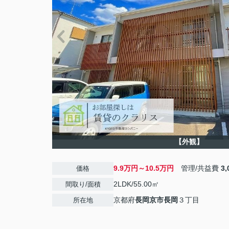
【外観】
9.9万円～10.5万円
管理/共益費
3
価格
2LDK/55.00㎡
間取り/面積
京都府
長岡京市
長岡
３丁目
所在地