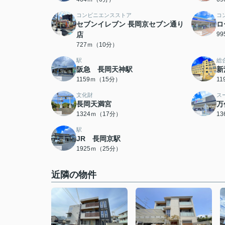
コンビニエンスストア
コ
セブンイレブン 長岡京セブン通り
ロ
店
9
727ｍ（10分）
駅
総
阪急 長岡天神駅
新
1159ｍ（15分）
1
文化財
ス
長岡天満宮
万
1324ｍ（17分）
1
駅
JR 長岡京駅
1925ｍ（25分）
近隣の物件