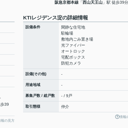
阪急京都本線
「
西山天王山
」駅 徒歩39
KTIレジデンス淀の詳細情報
設備条件
閑静な住宅地
駐輪場
敷地内ごみ置き場
光ファイバー
オートロック
宅配ボックス
防犯カメラ
設備(その他)
-
用途地域
-
募集戸数 / 総戸数
- / 9戸
分
歩39
取引態様
仲介
情報
情報の見方