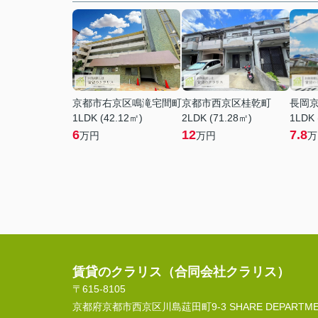
京都市右京区鳴滝宅間町
京都市西京区桂乾町
長岡
1LDK (42.12㎡)
2LDK (71.28㎡)
1LDK 
6
12
7.8
万円
万円
万
賃貸のクラリス（合同会社クラリス）
〒615-8105
京都府京都市西京区川島莚田町9-3 SHARE DEPARTMEN