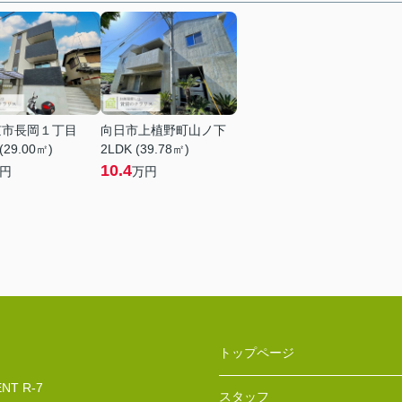
京市長岡１丁目
向日市上植野町山ノ下
(29.00㎡)
2LDK (39.78㎡)
10.4
円
万円
トップページ
T R-7
スタッフ