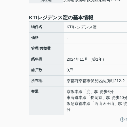
KTIレジデンス淀の基本情報
物件名
KTIレジデンス淀
価格
-
管理/共益費
-
築年月
2024年11月（築1年）
総戸数
9戸
所在地
京都府
京都市伏見区
納所町
212-2
交通
京阪本線
「
淀
」駅 徒歩6分
東海道本線
「
長岡京
」駅 徒歩40
阪急京都本線
「
西山天王山
」駅 徒
分