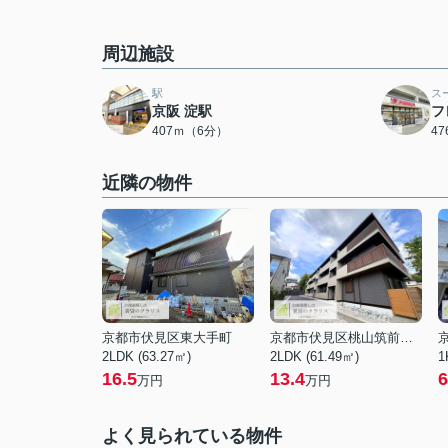
周辺施設
駅
ス
京阪 淀駅
フ
407ｍ（6分）
4
近隣の物件
京都市伏見区東大手町
京都市伏見区桃山筑前台町
2LDK (63.27㎡)
2LDK (61.49㎡)
1
16.5
13.4
6
万円
万円
よく見られている物件