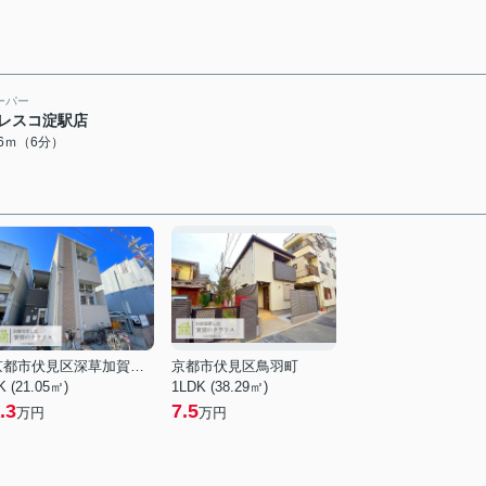
ーパー
レスコ淀駅店
76ｍ（6分）
京都市伏見区深草加賀屋敷町
京都市伏見区鳥羽町
K (21.05㎡)
1LDK (38.29㎡)
.3
7.5
万円
万円