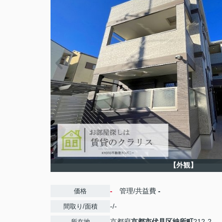
【外観】
-
管理/共益費
-
価格
-/-
間取り/面積
京都府
京都市伏見区
納所町
212-2
所在地