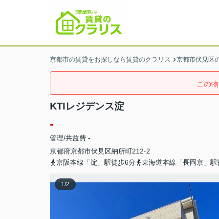
京都市の賃貸をお探しなら賃貸のクラリス
京都市伏見区
この物
KTIレジデンス淀
-
管理/共益費 -
京都府
京都市伏見区
納所町
212-2
京阪本線「淀」駅徒歩6分
東海道本線「長岡京」駅
1
/
2