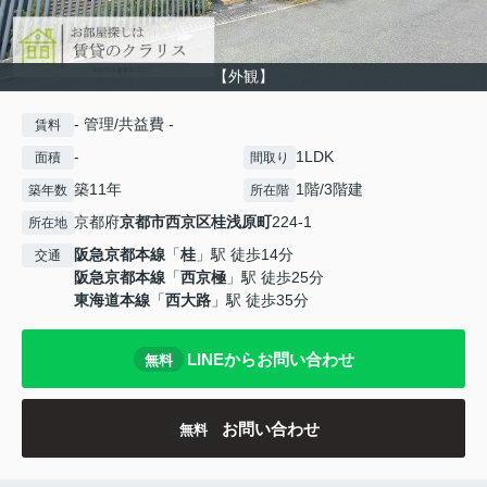
【外観】
- 管理/共益費 -
賃料
-
1LDK
面積
間取り
築11年
1階/3階建
築年数
所在階
京都府
京都市西京区
桂浅原町
224-1
所在地
阪急京都本線
「
桂
」駅 徒歩14分
交通
阪急京都本線
「
西京極
」駅 徒歩25分
東海道本線
「
西大路
」駅 徒歩35分
LINEからお問い合わせ
無料
お問い合わせ
無料