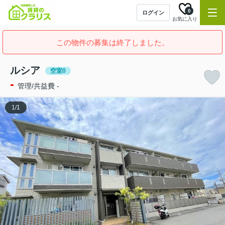
0
ログイン
お気に入り
この物件の募集は終了しました。
ルシア
空室0
-
管理/共益費 -
1
/
1