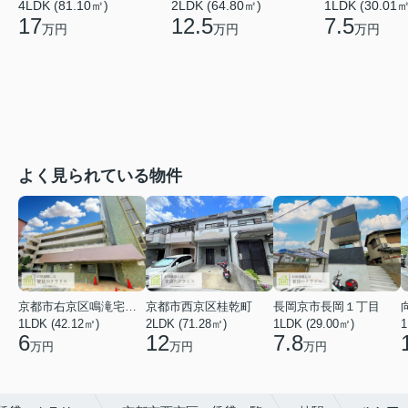
4LDK (81.10㎡)
2LDK (64.80㎡)
1LDK (30.01㎡
17
12.5
7.5
万円
万円
万円
よく見られている物件
京都市右京区鳴滝宅間町
京都市西京区桂乾町
長岡京市長岡１丁目
1LDK (42.12㎡)
2LDK (71.28㎡)
1LDK (29.00㎡)
1
6
12
7.8
万円
万円
万円