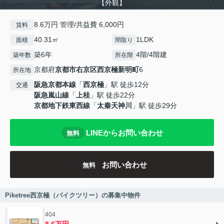
【外観】
8.6万円 管理/共益費 6,000円
賃料
40.31㎡
1LDK
面積
間取り
築6年
4階/4階建
築年数
所在階
京都府
京都市右京区
西京極新明町
6
所在地
阪急京都本線
「
西京極
」駅 徒歩12分
交通
阪急嵐山線
「
上桂
」駅 徒歩22分
京都地下鉄東西線
「
太秦天神川
」駅 徒歩29分
LINEからお問い合わせ
無料
お問い合わせ
無料
Piketree西京極（パイクツリー）の募集中物件
404
8.6万円