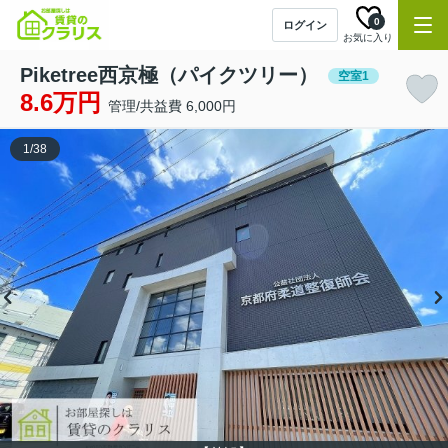
0
ログイン
お気に入り
Piketree西京極（パイクツリー）
空室1
8.6万円
管理/共益費 6,000円
1
/
38