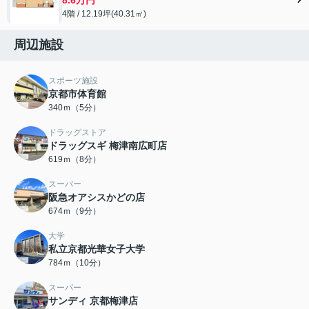
4階 / 12.19坪(40.31㎡)
周辺施設
スポーツ施設
京都市体育館
340ｍ（5分）
ドラッグストア
ドラッグスギ 梅津南広町店
619ｍ（8分）
スーパー
阪急オアシスかどの店
674ｍ（9分）
大学
私立京都光華女子大学
784ｍ（10分）
スーパー
サンディ 京都梅津店