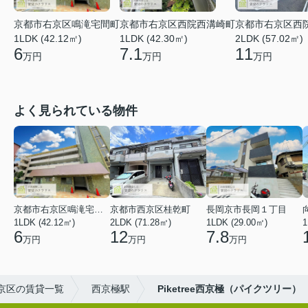
京都市右京区鳴滝宅間町
京都市右京区西院西溝崎町
京都市右京区西
1LDK (42.12㎡)
1LDK (42.30㎡)
2LDK (57.02㎡)
6
7.1
11
万円
万円
万円
よく見られている物件
京都市右京区鳴滝宅間町
京都市西京区桂乾町
長岡京市長岡１丁目
1LDK (42.12㎡)
2LDK (71.28㎡)
1LDK (29.00㎡)
1
6
12
7.8
万円
万円
万円
京区の賃貸一覧
西京極駅
Piketree西京極（パイクツリー）