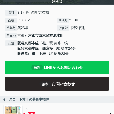
【外観】
9.1万円 管理/共益費 -
賃料
53.87㎡
2LDK
面積
間取り
築23年
1階/2階建
築年数
所在階
京都府
京都市西京区
桂清水町
所在地
阪急京都本線
「
桂
」駅 徒歩13分
交通
阪急京都本線
「
西京極
」駅 徒歩24分
阪急嵐山線
「
上桂
」駅 徒歩23分
LINEからお問い合わせ
無料
お問い合わせ
無料
イーズコート桂Ⅱの募集中物件
105
9.1万円