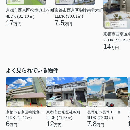
京都市西京区松室追上ゲ町
京都市西京区御陵南荒木町
4LDK (81.10㎡)
1LDK (30.01㎡)
17
7.5
万円
万円
京都市西京区
2LDK (59.95㎡
14
万円
よく見られている物件
京都市右京区鳴滝宅間町
京都市西京区桂乾町
長岡京市長岡１丁目
1LDK (42.12㎡)
2LDK (71.28㎡)
1LDK (29.00㎡)
1
6
12
7.8
万円
万円
万円