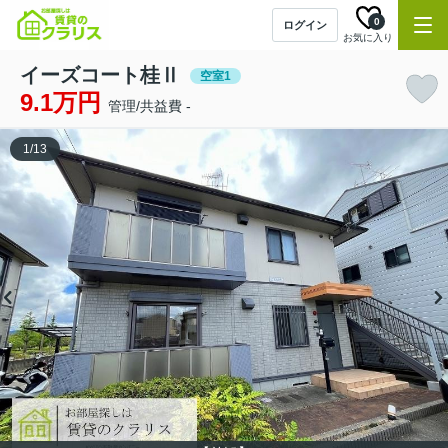
0
ログイン
お気に入り
イーズコート桂Ⅱ
空室1
9.1万円
管理/共益費 -
1
/
13