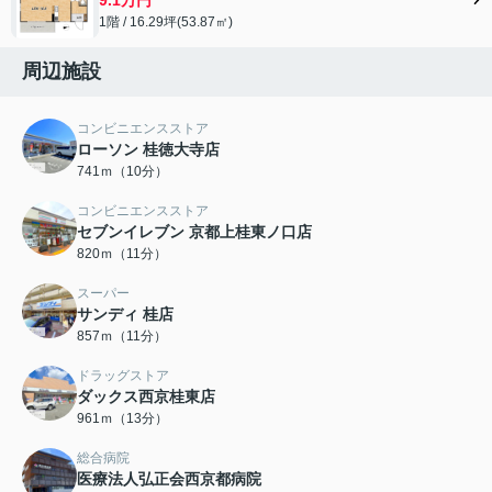
1階 / 16.29坪(53.87㎡)
周辺施設
コンビニエンスストア
ローソン 桂徳大寺店
741ｍ（10分）
コンビニエンスストア
セブンイレブン 京都上桂東ノ口店
820ｍ（11分）
スーパー
サンディ 桂店
857ｍ（11分）
ドラッグストア
ダックス西京桂東店
961ｍ（13分）
総合病院
医療法人弘正会西京都病院