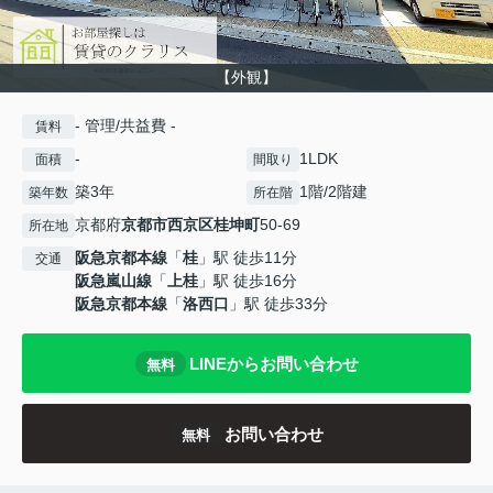
【外観】
- 管理/共益費 -
賃料
-
1LDK
面積
間取り
築3年
1階/2階建
築年数
所在階
京都府
京都市西京区
桂坤町
50-69
所在地
阪急京都本線
「
桂
」駅 徒歩11分
交通
阪急嵐山線
「
上桂
」駅 徒歩16分
阪急京都本線
「
洛西口
」駅 徒歩33分
LINEからお問い合わせ
無料
お問い合わせ
無料