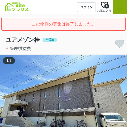
0
ログイン
お気に入り
この物件の募集は終了しました。
ユアメゾン桂
空室0
-
管理/共益費 -
1
/
1