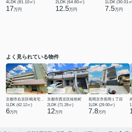
4LDK (81.10㎡)
2LDK (64.80㎡)
1LDK (30.01㎡
17
12.5
7.5
万円
万円
万円
よく見られている物件
京都市右京区鳴滝宅間町
京都市西京区桂乾町
長岡京市長岡１丁目
1LDK (42.12㎡)
2LDK (71.28㎡)
1LDK (29.00㎡)
1
6
12
7.8
万円
万円
万円