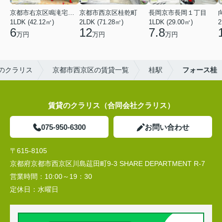
京都市右京区鳴滝宅間町
京都市西京区桂乾町
長岡京市長岡１丁目
1LDK (42.12㎡)
2LDK (71.28㎡)
1LDK (29.00㎡)
2
6
12
7.8
万円
万円
万円
のクラリス
京都市西京区の賃貸一覧
桂駅
フォース桂
賃貸のクラリス（合同会社クラリス）
075-950-6300
お問い合わせ
〒615-8105
京都府京都市西京区川島莚田町9-3 SHARE DEPARTMENT R-7
営業時間：
10:00～19：30
定休日：
水曜日