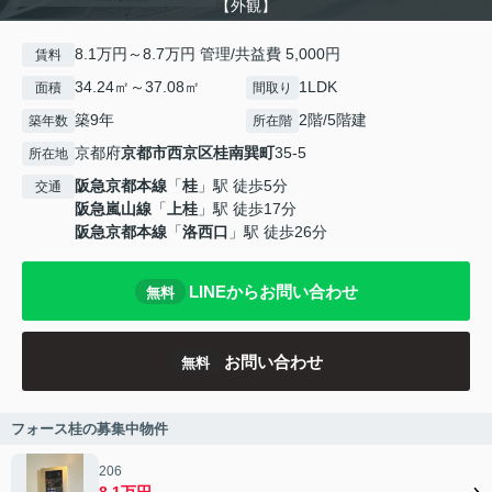
【外観】
8.1万円～8.7万円 管理/共益費 5,000円
賃料
34.24㎡～37.08㎡
1LDK
面積
間取り
築9年
2階/5階建
築年数
所在階
京都府
京都市西京区
桂南巽町
35-5
所在地
阪急京都本線
「
桂
」駅 徒歩5分
交通
阪急嵐山線
「
上桂
」駅 徒歩17分
阪急京都本線
「
洛西口
」駅 徒歩26分
LINEからお問い合わせ
無料
お問い合わせ
無料
フォース桂の募集中物件
206
8.1万円