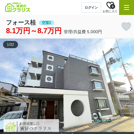
0
ログイン
お気に入り
フォース桂
空室2
8.1万円～8.7万円
管理/共益費 5,000円
1
/
32