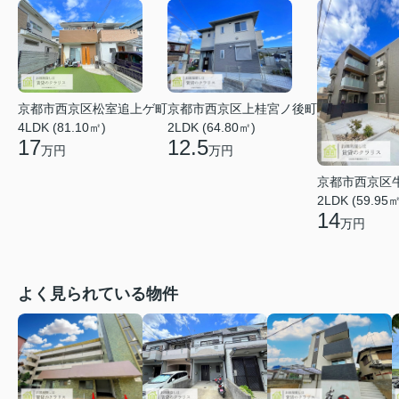
京都市西京区松室追上ゲ町
京都市西京区上桂宮ノ後町
4LDK (81.10㎡)
2LDK (64.80㎡)
17
12.5
万円
万円
京都市西京区
2LDK (59.95㎡
14
万円
よく見られている物件