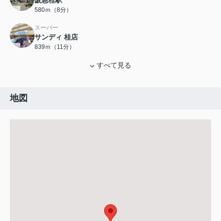
阪急桂駅
580ｍ（8分）
スーパー
サンディ 桂店
839ｍ（11分）
すべて見る
地図