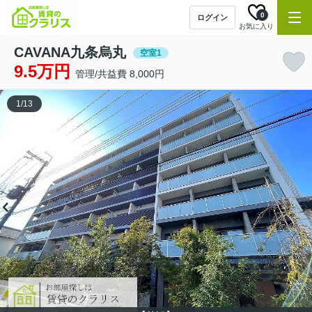
0
ログイン
お気に入り
CAVANA九条烏丸
空室1
9.5万円
管理/共益費 8,000円
1
/
13