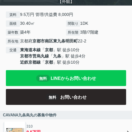
【外観】
9.5万円 管理/共益費 8,000円
賃料
30.40㎡
1DK
面積
間取り
築4年
3階/7階建
築年数
所在階
京都府
京都市南区
東九条明田町
22-2
所在地
東海道本線
「
京都
」駅 徒歩10分
交通
京都市営烏丸線
「
九条
」駅 徒歩4分
近鉄京都線
「
京都
」駅 徒歩10分
LINEからお問い合わせ
無料
お問い合わせ
無料
CAVANA九条烏丸の募集中物件
310
9.5万円