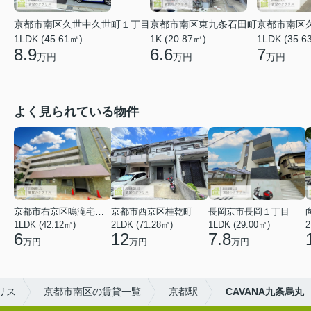
京都市南区久世中久世町１丁目
京都市南区東九条石田町
京都市南区
1LDK (45.61㎡)
1K (20.87㎡)
1LDK (35.6
8.9
6.6
7
万円
万円
万円
よく見られている物件
京都市右京区鳴滝宅間町
京都市西京区桂乾町
長岡京市長岡１丁目
1LDK (42.12㎡)
2LDK (71.28㎡)
1LDK (29.00㎡)
2
6
12
7.8
万円
万円
万円
リス
京都市南区の賃貸一覧
京都駅
CAVANA九条烏丸