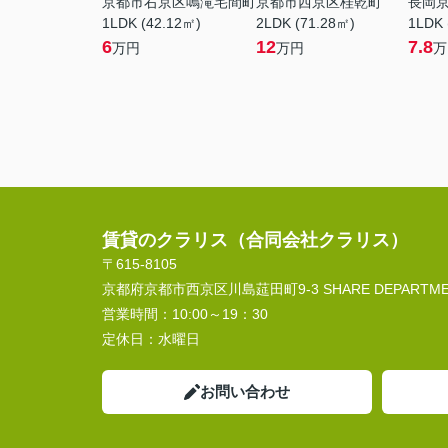
京都市右京区鳴滝宅間町
京都市西京区桂乾町
長岡
1LDK (42.12㎡)
2LDK (71.28㎡)
1LDK 
6
12
7.8
万円
万円
万
賃貸のクラリス（合同会社クラリス）
〒615-8105
京都府京都市西京区川島莚田町9-3 SHARE DEPARTMEN
営業時間：
10:00～19：30
定休日：
水曜日
お問い合わせ