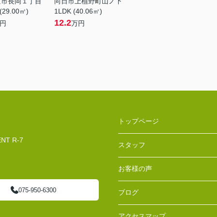
京市長岡１丁目
向日市上植野町山ノ下
(29.00㎡)
1LDK (40.06㎡)
12.2
円
万円
トップページ
T R-7
スタッフ
お客様の声
075-950-6300
ブログ
アクセスマップ