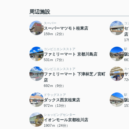
周辺施設
スーパー
コ
スーパーマツモト桂東店
セ
159ｍ（2分）
店
1
コンビニエンスストア
駅
ファミリーマート 京都川島店
阪
531ｍ（7分）
6
コンビニエンスストア
ス
ファミリーマート 下津林芝ノ宮町
サ
店
7
692ｍ（9分）
ドラッグストア
駅
ダックス西京桂東店
阪
972ｍ（13分）
1
ショッピングセンター
イオンモール京都桂川店
1907ｍ（24分）