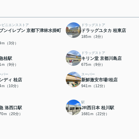
ンビニエンスストア
ドラッグストア
ブンイレブン 京都下津林水掛町
ドラッグユタカ 桂東店
185ｍ（3分）
79ｍ（3分）
ドラッグストア
急桂駅
キリン堂 京都川島店
61ｍ（9分）
675ｍ（9分）
ーパー
スーパー
ンディ 桂店
新鮮激安市場!桂店
24ｍ（10分）
941ｍ（12分）
駅
急 洛西口駅
JR西日本 桂川駅
570ｍ（20分）
1681ｍ（22分）