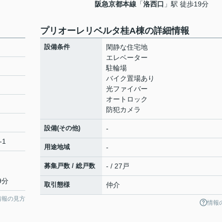
阪急京都本線
「
洛西口
」駅 徒歩19分
プリオーレリベルタ桂A棟の詳細情報
設備条件
閑静な住宅地
エレベーター
駐輪場
バイク置場あり
光ファイバー
オートロック
防犯カメラ
設備(その他)
-
-1
用途地域
-
募集戸数 / 総戸数
- / 27戸
9分
取引態様
仲介
情報の見方
情報