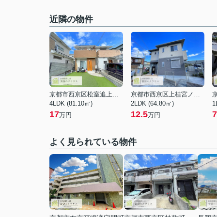
近隣の物件
京都市西京区松室追上ゲ町
京都市西京区上桂宮ノ後町
4LDK (81.10㎡)
2LDK (64.80㎡)
1
17
12.5
7
万円
万円
よく見られている物件