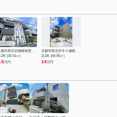
京都市西京区御陵南荒木町
京都市西京区牛ケ瀬西柿町
LDK (30.01㎡)
2LDK (59.95㎡)
.5
14
万円
万円