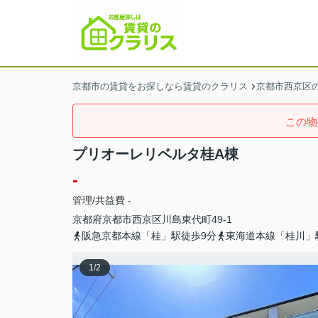
京都市の賃貸をお探しなら賃貸のクラリス
京都市西京区
この物
プリオーレリベルタ桂A棟
-
管理/共益費 -
京都府
京都市西京区
川島東代町
49-1
阪急京都本線「桂」駅徒歩9分
東海道本線「桂川」
1
/
2