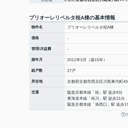
プリオーレリベルタ桂A棟の基本情報
物件名
プリオーレリベルタ桂A棟
価格
-
管理/共益費
-
築年月
2011年3月（築15年）
総戸数
27戸
所在地
京都府
京都市西京区
川島東代町
49
交通
阪急京都本線
「
桂
」駅 徒歩9分
東海道本線
「
桂川
」駅 徒歩21分
阪急京都本線
「
洛西口
」駅 徒歩1