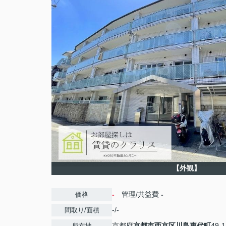
【外観】
-
管理/共益費
-
価格
-/-
間取り/面積
京都府
京都市西京区
川島東代町
49-1
所在地