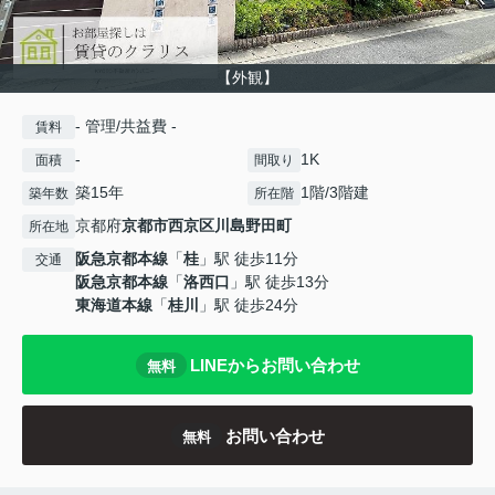
【外観】
- 管理/共益費 -
賃料
-
1K
面積
間取り
築15年
1階/3階建
築年数
所在階
京都府
京都市西京区
川島野田町
所在地
阪急京都本線
「
桂
」駅 徒歩11分
交通
阪急京都本線
「
洛西口
」駅 徒歩13分
東海道本線
「
桂川
」駅 徒歩24分
LINEからお問い合わせ
無料
お問い合わせ
無料