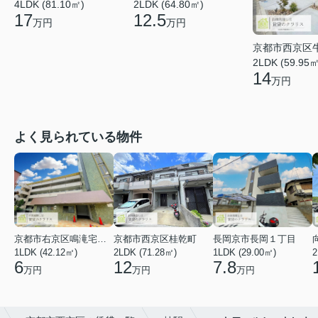
4LDK (81.10㎡)
2LDK (64.80㎡)
17
12.5
万円
万円
京都市西京区
2LDK (59.95㎡
14
万円
よく見られている物件
京都市右京区鳴滝宅間町
京都市西京区桂乾町
長岡京市長岡１丁目
1LDK (42.12㎡)
2LDK (71.28㎡)
1LDK (29.00㎡)
2
6
12
7.8
万円
万円
万円