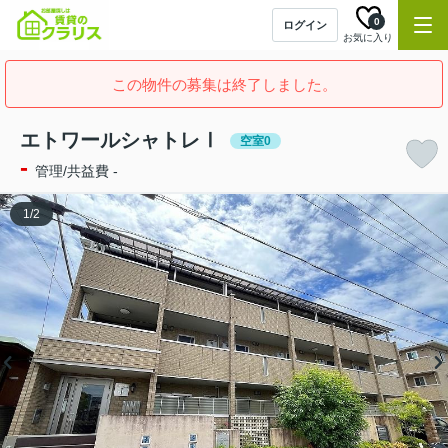
0
ログイン
お気に入り
この物件の募集は終了しました。
エトワールシャトレⅠ
空室0
-
管理/共益費 -
1
/
2