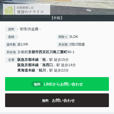
【外観】
- 管理/共益費 -
賃料
-
3LDK
面積
間取り
築13年
2階/2階建
築年数
所在階
京都府
京都市西京区
川島三重町
90-1
所在地
阪急京都本線
「
桂
」駅 徒歩15分
交通
阪急京都本線
「
洛西口
」駅 徒歩14分
東海道本線
「
桂川
」駅 徒歩22分
LINEからお問い合わせ
無料
お問い合わせ
無料