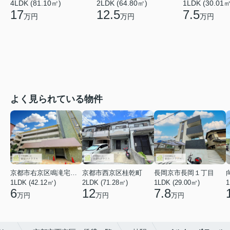
4LDK (81.10㎡)
2LDK (64.80㎡)
1LDK (30.01㎡
17
12.5
7.5
万円
万円
万円
よく見られている物件
京都市右京区鳴滝宅間町
京都市西京区桂乾町
長岡京市長岡１丁目
1LDK (42.12㎡)
2LDK (71.28㎡)
1LDK (29.00㎡)
1
6
12
7.8
万円
万円
万円