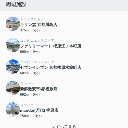
周辺施設
ドラッグストア
キリン堂 京都川島店
375ｍ（5分）
コンビニエンスストア
ファミリーマート 樫原江ノ本町店
660ｍ（9分）
コンビニエンスストア
セブンイレブン 京都樫原水築町店
682ｍ（9分）
スーパー
新鮮激安市場!樫原店
692ｍ（9分）
スーパー
mandai(万代) 樫原店
758ｍ（10分）
すべて見る