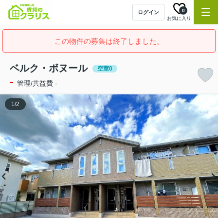
0
ログイン
お気に入り
この物件の募集は終了しました。
ベルク・ボヌール
空室0
-
管理/共益費 -
1
/
2