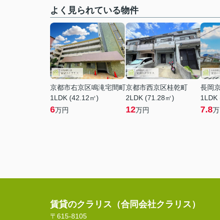
よく見られている物件
京都市右京区鳴滝宅間町
京都市西京区桂乾町
長岡
1LDK (42.12㎡)
2LDK (71.28㎡)
1LDK 
6
12
7.8
万円
万円
万
賃貸のクラリス（合同会社クラリス）
〒615-8105