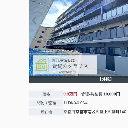
【外観】
9.9万円
管理/共益費
10,000円
価格
1LDK/40.06㎡
間取り/面積
京都府
京都市南区
久世上久世町
140-
所在地