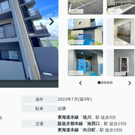
2023年7月(築3年)
築年
近隣
駐車
東海道本線
「
桂川
」駅 徒歩3分
5
阪急京都本線
「
洛西口
」駅 徒歩13分
交通
東海道本線
「
向日町
」駅 徒歩19分