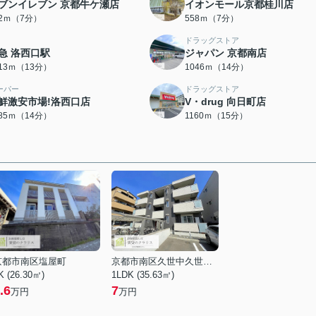
ブンイレブン 京都牛ケ瀬店
イオンモール京都桂川店
52ｍ（7分）
558ｍ（7分）
ドラッグストア
急 洛西口駅
ジャパン 京都南店
013ｍ（13分）
1046ｍ（14分）
ーパー
ドラッグストア
鮮激安市場!洛西口店
V・drug 向日町店
085ｍ（14分）
1160ｍ（15分）
京都市南区塩屋町
京都市南区久世中久世町１丁目
K (26.30㎡)
1LDK (35.63㎡)
.6
7
万円
万円