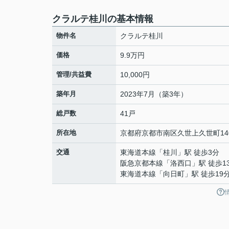
クラルテ桂川の基本情報
物件名
クラルテ桂川
価格
9.9万円
管理/共益費
10,000円
築年月
2023年7月（築3年）
総戸数
41戸
所在地
京都府
京都市南区
久世上久世町
14
交通
東海道本線
「
桂川
」駅 徒歩3分
阪急京都本線
「
洛西口
」駅 徒歩1
東海道本線
「
向日町
」駅 徒歩19