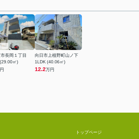
京市長岡１丁目
向日市上植野町山ノ下
(29.00㎡)
1LDK (40.06㎡)
12.2
円
万円
トップページ