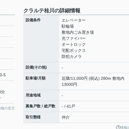
クラルテ桂川の詳細情報
設備条件
エレベーター
駐輪場
敷地内ごみ置き場
光ファイバー
オートロック
宅配ボックス
防犯カメラ
設備(その他)
-
0-5
駐車場/月額
近隣/11,000円 (税込) 280m 敷地内
13000円
3分
用途地域
-
分
募集戸数 / 総戸数
- / 41戸
情報の見方
取引態様
仲介
情報