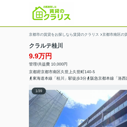
京都市の賃貸をお探しなら賃貸のクラリス
京都市南区の
クラルテ桂川
9.9万円
管理/共益費 10,000円
京都府
京都市南区
久世上久世町
140-5
東海道本線「桂川」駅徒歩3分
阪急京都本線「洛西
1
/
39