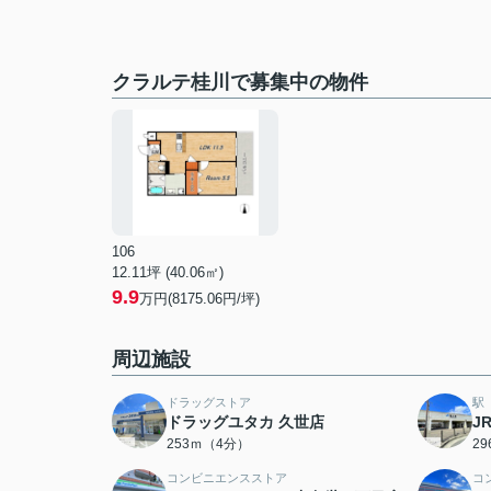
クラルテ桂川で募集中の物件
106
12.11坪 (40.06㎡)
9.9
万円(8175.06円/坪)
周辺施設
ドラッグストア
駅
ドラッグユタカ 久世店
J
253ｍ（4分）
2
コンビニエンスストア
コ