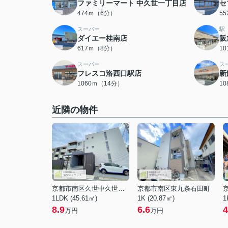
ファミリーマート 中久世一丁目店
セ
474ｍ（6分）
5
スーパー
駅
ダイエー桂南店
阪
617ｍ（8分）
1
スーパー
ス
フレスコ洛西口駅店
新
1060ｍ（14分）
1
近隣の物件
京都市南区久世中久世町１丁目
京都市南区東九条石田町
1LDK (45.61㎡)
1K (20.87㎡)
1
8.9
6.6
4
万円
万円