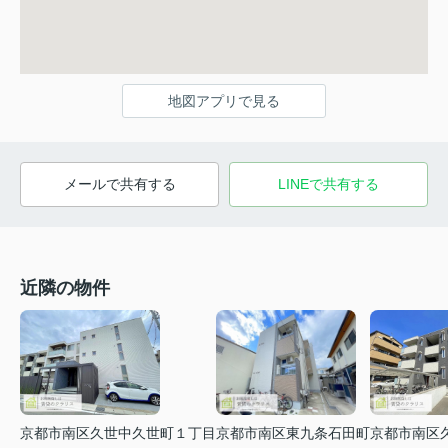
地図アプリで見る
メールで共有する
LINEで共有する
近隣の物件
京都市南区久世中久世町１丁目
京都市南区東九条石田町
京都市南区