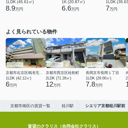
1LDK (45.61㎡)
1K (20.87㎡)
1LDK (35.6
8.9
6.6
7
万円
万円
万円
よく見られている物件
京都市右京区鳴滝宅間町
京都市西京区桂乾町
長岡京市長岡１丁目
1LDK (42.12㎡)
2LDK (71.28㎡)
1LDK (29.00㎡)
2
6
12
7.8
万円
万円
万円
京都市南区の賃貸一覧
桂川駅
シエリア京都桂川駅前
賃貸のクラリス（合同会社クラリス）