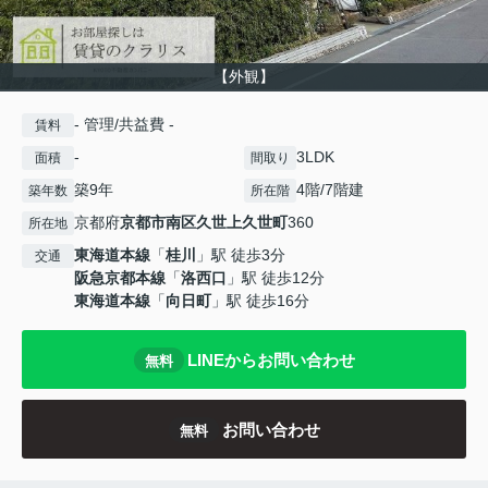
【外観】
- 管理/共益費 -
賃料
-
3LDK
面積
間取り
築9年
4階/7階建
築年数
所在階
京都府
京都市南区
久世上久世町
360
所在地
東海道本線
「
桂川
」駅 徒歩3分
交通
阪急京都本線
「
洛西口
」駅 徒歩12分
東海道本線
「
向日町
」駅 徒歩16分
LINEからお問い合わせ
無料
お問い合わせ
無料