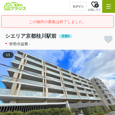
0
ログイン
お気に入り
この物件の募集は終了しました。
シエリア京都桂川駅前
空室0
-
管理/共益費 -
1
/
1