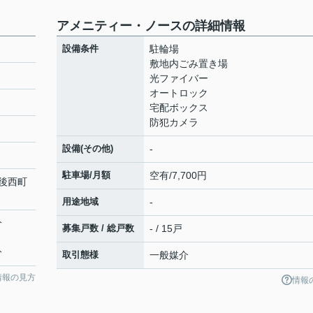
アメニティー・ノースの詳細情報
設備条件
駐輪場
敷地内ごみ置き場
光ファイバー
オートロック
宅配ボックス
防犯カメラ
設備(その他)
-
駐車場/月額
空有/7,700円
後西町
用途地域
-
分
募集戸数 / 総戸数
- / 15戸
分
取引態様
一般媒介
情報の見方
情報