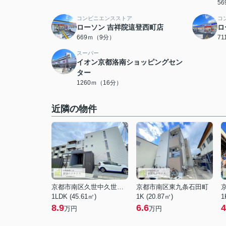
5
コンビニエンスストア
コ
ローソン 吉祥院這登西町店
ロ
669ｍ（9分）
7
スーパー
イオン京都洛南ショッピングセン
ター
1260ｍ（16分）
近隣の物件
京都市南区久世中久世町１丁目
京都市南区東九条石田町
1LDK (45.61㎡)
1K (20.87㎡)
1
8.9
6.6
4
万円
万円