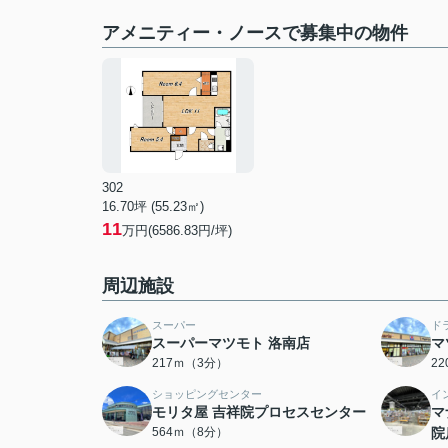
アメニティー・ノースで募集中の物件
302
16.70坪 (55.23㎡)
11
万円(6586.83円/坪)
周辺施設
スーパー
ド
スーパーマツモト 洛南店
マ
217ｍ（3分）
2
ショッピングセンター
イ
モリタ屋 吉祥院プロセスセンター
マ
564ｍ（8分）
院