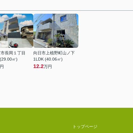
京市長岡１丁目
向日市上植野町山ノ下
(29.00㎡)
1LDK (40.06㎡)
12.2
円
万円
トップページ