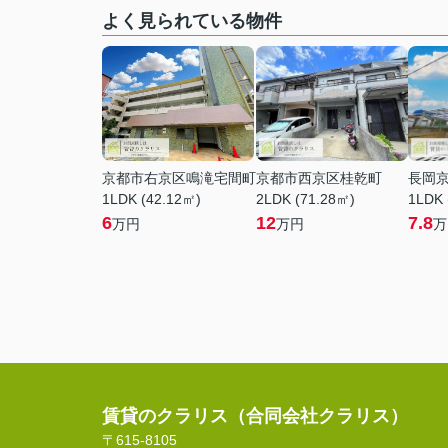
よく見られている物件
京都市右京区鳴滝宅間町
京都市西京区桂乾町
長岡
1LDK (42.12㎡)
2LDK (71.28㎡)
1LDK 
6
12
7.8
万円
万円
万
賃貸のクラリス（合同会社クラリス）
〒615-8105