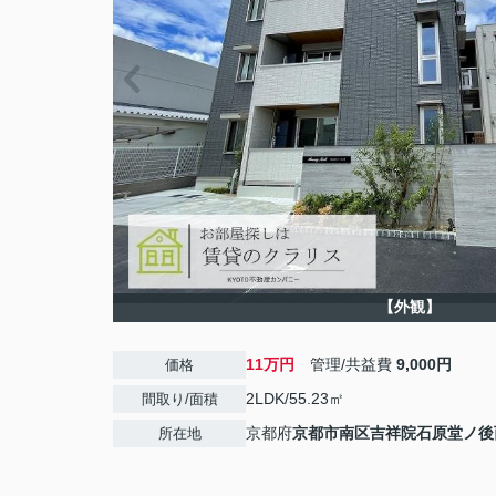
【外観】
11万円
管理/共益費
9,000円
価格
2LDK/55.23㎡
間取り/面積
京都府
京都市南区
吉祥院石原堂ノ後
所在地