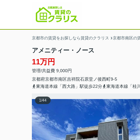
京都市の賃貸をお探しなら賃貸のクラリス
京都市南区の
アメニティー・ノース
11万円
管理/共益費 9,000円
京都府
京都市南区
吉祥院石原堂ノ後西町
9-5
東海道本線「西大路」駅徒歩22分
東海道本線「桂川
1
/
44