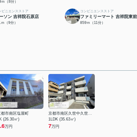
69ｍ（8分）
ンビニエンスストア
コンビニエンスストア
ーソン 吉祥院石原店
ファミリーマート 吉祥院東
11ｍ（9分）
859ｍ（11分）
京都市南区塩屋町
京都市南区久世中久世町１丁目
K (26.30㎡)
1LDK (35.63㎡)
.6
7
万円
万円