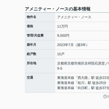
アメニティー・ノースの基本情報
物件名
アメニティー・ノース
価格
11万円
管理/共益費
9,000円
築年月
2023年7月（築3年）
総戸数
15戸
所在地
京都府
京都市南区
吉祥院石原堂ノ
9-5
交通
東海道本線
「
西大路
」駅 徒歩22
東海道本線
「
桂川
」駅 徒歩25分
東海道本線
「
向日町
」駅 徒歩37