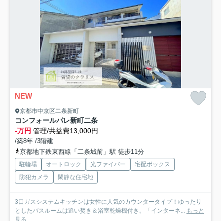
NEW
京都市中京区二条新町
コンフォールパレ新町二条
-万円
管理/共益費13,000円
/築8年 /3階建
京都地下鉄東西線「二条城前」駅 徒歩11分
駐輪場
オートロック
光ファイバー
宅配ボックス
防犯カメラ
閑静な住宅地
3口ガスシステムキッチンは女性に人気のカウンタータイプ！ゆったり
としたバスルームは追い焚き＆浴室乾燥機付き。「インターネ...
もっと
見る