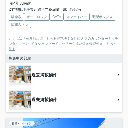
/築4年 /3階建
京都地下鉄東西線「二条城前」駅 徒歩7分
駐輪場
オートロック
CATV
光ファイバー
宅配ボックス
防犯カメラ
近くには「三条商店街」もある好立地！女性に人気のカウンターキッチ
ンタイプ♪ワイドなシャンプードレッサーや追い焚き機能付き...
もっと
見る
募集中の部屋
過去掲載物件
過去掲載物件
賃貸マンション