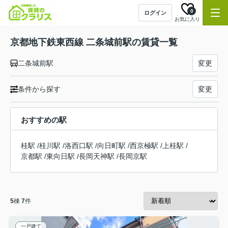
0
ログイン
お気に入り
京都地下鉄東西線 二条城前駅の賃貸一覧
二条城前駅
変更
条件から探す
変更
おすすめの駅
桂駅
/
桂川駅
/
洛西口駅
/
向日町駅
/
西京極駅
/
上桂駅
/
京都駅
/
東向日駅
/
長岡天神駅
/
長岡京駅
5
棟
7
件
一戸建て