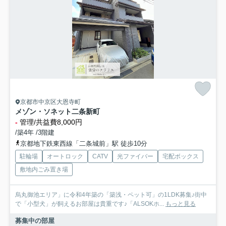
京都市中京区大恩寺町
メゾン・ソネット二条新町
-
管理/共益費8,000円
/築4年 /3階建
京都地下鉄東西線「二条城前」駅 徒歩10分
駐輪場
オートロック
CATV
光ファイバー
宅配ボックス
敷地内ごみ置き場
烏丸御池エリア」に令和4年築の「築浅・ペット可」の1LDK募集♪街中
で「小型犬」が飼えるお部屋は貴重です♪「ALSOKホ...
もっと見る
募集中の部屋