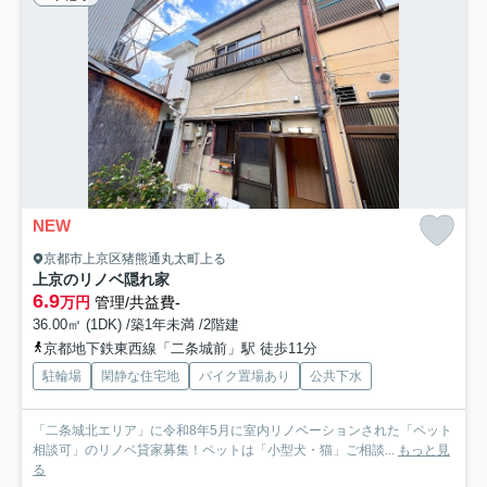
NEW
京都市上京区猪熊通丸太町上る
上京のリノベ隠れ家
6.9
万円
管理/共益費-
36.00㎡ (1DK) /築1年未満 /2階建
京都地下鉄東西線「二条城前」駅 徒歩11分
駐輪場
閑静な住宅地
バイク置場あり
公共下水
「二条城北エリア」に令和8年5月に室内リノベーションされた「ペット
相談可」のリノベ貸家募集！ペットは「小型犬・猫」ご相談...
もっと見
る