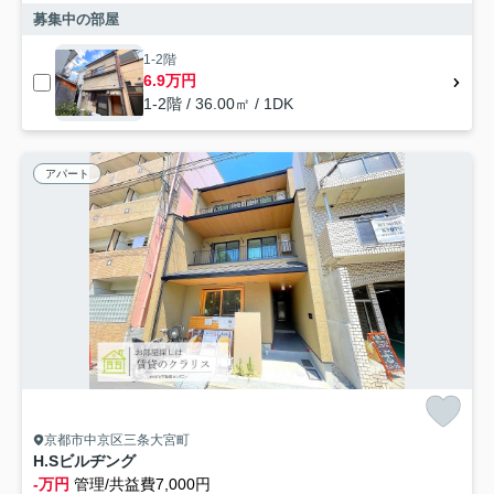
募集中の部屋
1-2階
6.9万円
1-2階 / 36.00㎡ / 1DK
アパート
京都市中京区三条大宮町
H.Sビルヂング
-万円
管理/共益費7,000円