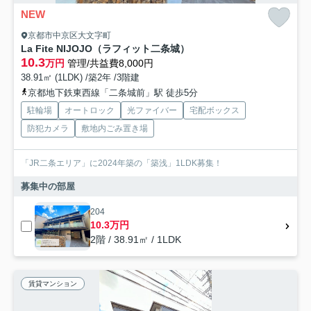
NEW
京都市中京区大文字町
La Fite NIJOJO（ラフィット二条城）
10.3
万円
管理/共益費8,000円
38.91㎡ (1LDK) /築2年 /3階建
京都地下鉄東西線「二条城前」駅 徒歩5分
駐輪場
オートロック
光ファイバー
宅配ボックス
防犯カメラ
敷地内ごみ置き場
「JR二条エリア」に2024年築の「築浅」1LDK募集！
募集中の部屋
204
10.3万円
2階 / 38.91㎡ / 1LDK
賃貸マンション